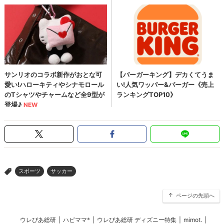
スポーツ
サッカー
>
ページの先頭へ
ウレぴあ総研
|
ハピママ*
|
ウレぴあ総研 ディズニー特集
|
mimot.
|