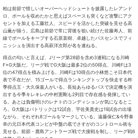
柏は前節で惜しいオーバーヘッドシュートを披露したレアンド
ロ、ボールを収めたかと思えばスペースも突くなど攻撃にアク
セントを加える工藤壮人、スピードを活かした突破を見せる高
山薫が揃う。広島は前節で常に背後を狙い続けた佐藤寿人、前
線でボールをキープする石原直樹、卓越したパスセンスでフィ
ニッシュを演出する高萩洋次郎が名を連ねる。
得点の匂いと言えば、Jリーグ第28節を含め3連戦になる川崎
F×G大阪だ。リーグ戦でG大阪は最多2位の50得点、川崎Fは3
位の47得点を積み上げる。川崎Fは10得点の小林悠こそ日本代
表で不在だが、15ゴールで得点ランキングトップを快走する昨
季得点王・大久保嘉人がいる。長短あらゆるパスで決定機を演
出する今季キレキレの中村憲剛も2列目で存在感を発揮してい
る。あとは負傷明けのレナトのコンディションが気になるとこ
ろ。G大阪はパトリックは12試合、宇佐美貴史は19試合の出場
ながら、それぞれ8ゴールをマークしている。遠藤保仁&今野泰
幸の元日本代表コンビが中盤の底でさすがのコントロール術を
見せる。前節・鹿島アントラーズ戦で大接戦を制し、リーグ戦6