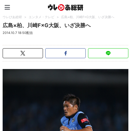
ウレぴあ総研（うれぴあ）
ウレぴあ総研
>
エンタメ・テレビ
>
広島×柏、川崎F×G大阪、いざ決勝へ
広島×柏、川崎F×G大阪、いざ決勝へ
2014.10.7 18:50配信