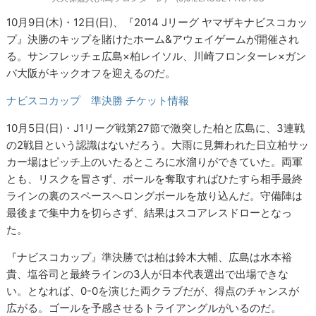
10月9日(木)・12日(日)、『2014 Jリーグ ヤマザキナビスコカッ
プ』決勝のキップを賭けたホーム&アウェイゲームが開催され
る。サンフレッチェ広島×柏レイソル、川崎フロンターレ×ガン
バ大阪がキックオフを迎えるのだ。
ナビスコカップ 準決勝 チケット情報
10月5日(日)・J1リーグ戦第27節で激突した柏と広島に、3連戦
の2戦目という認識はないだろう。大雨に見舞われた日立柏サッ
カー場はピッチ上のいたるところに水溜りができていた。両軍
とも、リスクを冒さず、ボールを奪取すればひたすら相手最終
ラインの裏のスペースへロングボールを放り込んだ。守備陣は
最後まで集中力を切らさず、結果はスコアレスドローとなっ
た。
『ナビスコカップ』準決勝では柏は鈴木大輔、広島は水本裕
貴、塩谷司と最終ラインの3人が日本代表選出で出場できな
い。となれば、0-0を演じた両クラブだが、得点のチャンスが
広がる。ゴールを予感させるトライアングルがいるのだ。