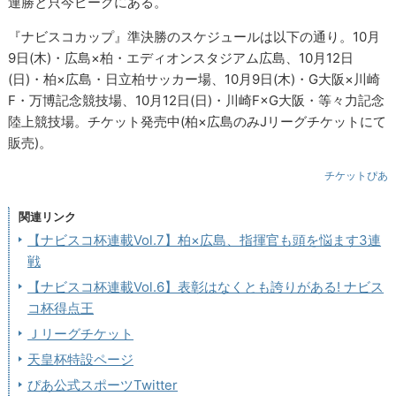
連勝と只今ピークにある。
『ナビスコカップ』準決勝のスケジュールは以下の通り。10月
9日(木)・広島×柏・エディオンスタジアム広島、10月12日
(日)・柏×広島・日立柏サッカー場、10月9日(木)・G大阪×川崎
F・万博記念競技場、10月12日(日)・川崎F×G大阪・等々力記念
陸上競技場。チケット発売中(柏×広島のみJリーグチケットにて
販売)。
チケットぴあ
関連リンク
【ナビスコ杯連載Vol.7】柏×広島、指揮官も頭を悩ます3連
戦
【ナビスコ杯連載Vol.6】表彰はなくとも誇りがある! ナビス
コ杯得点王
Ｊリーグチケット
天皇杯特設ページ
ぴあ公式スポーツTwitter