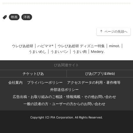
映画
洋画
>
ページの先頭へ
ウレぴあ総研
|
ハピママ*
|
ウレぴあ総研 ディズニー特集
|
mimot.
|
うまいめし
|
うまいパン
|
うまい肉
|
Medery.
ぴあ関連サイト
チケットぴあ
ぴあ(アプリ&Web)
会社案内
プライバシーポリシー
アクセスデータの利用・著作権等
外部送信ポリシー
広告出稿・お取り組みのご相談・情報掲載・その他お問い合わせ
一般の読者の方・ユーザーの方からのお問い合わせ
Copyright (C) PIA Corporation. All Rights Reserved.