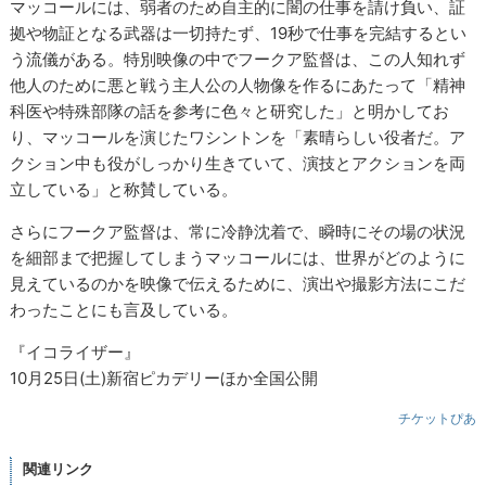
マッコールには、弱者のため自主的に闇の仕事を請け負い、証
拠や物証となる武器は一切持たず、19秒で仕事を完結するとい
う流儀がある。特別映像の中でフークア監督は、この人知れず
他人のために悪と戦う主人公の人物像を作るにあたって「精神
科医や特殊部隊の話を参考に色々と研究した」と明かしてお
り、マッコールを演じたワシントンを「素晴らしい役者だ。ア
クション中も役がしっかり生きていて、演技とアクションを両
立している」と称賛している。
さらにフークア監督は、常に冷静沈着で、瞬時にその場の状況
を細部まで把握してしまうマッコールには、世界がどのように
見えているのかを映像で伝えるために、演出や撮影方法にこだ
わったことにも言及している。
『イコライザー』
10月25日(土)新宿ピカデリーほか全国公開
チケットぴあ
関連リンク