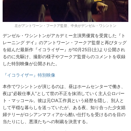
左がアントワーン・フークア監督、中央がデンゼル・ワシントン
デンゼル・ワシントンがアカデミー主演男優賞を受賞した『ト
レーニング デイ』のアントワーン・フークア監督と再びタッグ
を組んだ最新作『イコライザー』が10月25日(土)より公開され
るのに先駆け、撮影の様子やフークア監督らのコメントを収録
した特別映像が公開された。
『イコライザー』特別映像
本作でワシントンが演じるのは、昼はホームセンターで働き、
夜は“必殺仕事人”として世の不正を抹消していく主人公ロバー
ト・マッコール。彼は元CIA工作員という経歴を隠し、別人と
して平穏な暮らしを送っていたが、ある夜、知り合った少女娼
婦テリーがロシアンマフィアから酷い仕打ちを受けるのを目の
当たりにし、悪漢たちへの制裁を決意する。