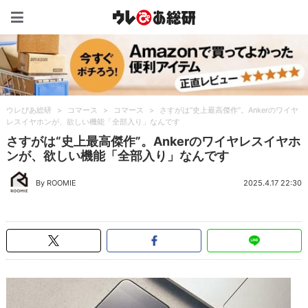
ウレぴあ総研（うれぴあ）
ウレぴあ総研
>
コマース
>
コマース
>
さすがは“史上最高傑作”。Ankerのワイヤ
レスイヤホンが、欲しい機能「全部入り」なんです
さすがは“史上最高傑作”。Ankerのワイヤレスイヤホ
ンが、欲しい機能「全部入り」なんです
By ROOMIE
2025.4.17 22:30