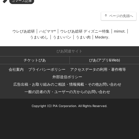
コマース記事
>
ページの先頭へ
ウレぴあ総研
|
ハピママ*
|
ウレぴあ総研 ディズニー特集
|
mimot.
|
うまいめし
|
うまいパン
|
うまい肉
|
Medery.
ぴあ関連サイト
チケットぴあ
ぴあ(アプリ&Web)
会社案内
プライバシーポリシー
アクセスデータの利用・著作権等
外部送信ポリシー
広告出稿・お取り組みのご相談・情報掲載・その他お問い合わせ
一般の読者の方・ユーザーの方からのお問い合わせ
Copyright (C) PIA Corporation. All Rights Reserved.