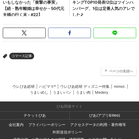
コマース記事
>
ページの先頭へ
ウレぴあ総研
|
ハピママ*
|
ウレぴあ総研 ディズニー特集
|
mimot.
|
うまいめし
|
うまいパン
|
うまい肉
|
Medery.
ぴあ関連サイト
チケットぴあ
ぴあ(アプリ&Web)
会社案内
プライバシーポリシー
アクセスデータの利用・著作権等
外部送信ポリシー