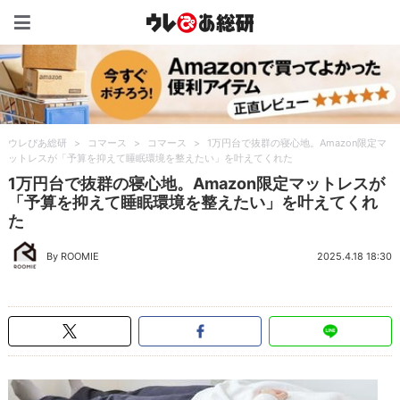
ウレぴあ総研（うれぴあ）
ウレぴあ総研
>
コマース
>
コマース
>
1万円台で抜群の寝心地。Amazon限定マ
ットレスが「予算を抑えて睡眠環境を整えたい」を叶えてくれた
1万円台で抜群の寝心地。Amazon限定マットレスが
「予算を抑えて睡眠環境を整えたい」を叶えてくれ
た
By ROOMIE
2025.4.18 18:30