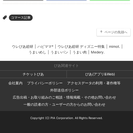
コマース記事
>
ページの先頭へ
ウレぴあ総研
|
ハピママ*
|
ウレぴあ総研 ディズニー特集
|
mimot.
|
うまいめし
|
うまいパン
|
うまい肉
|
Medery.
ぴあ関連サイト
チケットぴあ
ぴあ(アプリ&Web)
会社案内
プライバシーポリシー
アクセスデータの利用・著作権等
外部送信ポリシー
広告出稿・お取り組みのご相談・情報掲載・その他お問い合わせ
一般の読者の方・ユーザーの方からのお問い合わせ
Copyright (C) PIA Corporation. All Rights Reserved.