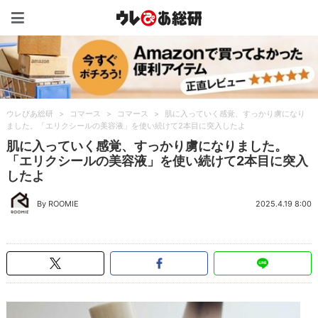
ウレぴあ総研（うれぴあ）
ウレぴあ総研
>
コマース
>
コマース
>
肌に入っていく感覚、すっかり虜になり
ました。「エリクシールの美容液」を使い続けて2本目に突入したよ
肌に入っていく感覚、すっかり虜になりました。
「エリクシールの美容液」を使い続けて2本目に突入
したよ
By ROOMIE
2025.4.19 8:00