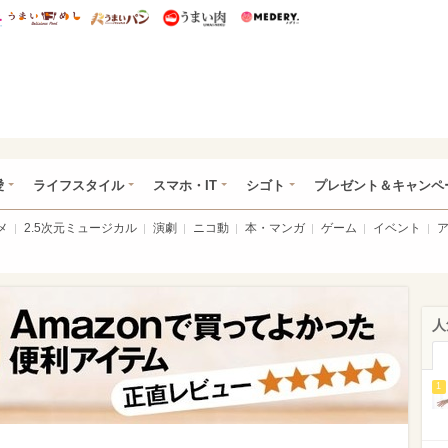
総研 ディズニー特集
mimot.
うまいめし
うまいパン
うまい肉
Medery.
ぴあ総研（うれぴあ）
愛
ライフスタイル
スマホ・IT
シゴト
プレゼント＆キャンペ
メ
2.5次元ミュージカル
演劇
ニコ動
本・マンガ
ゲーム
イベント
人
1