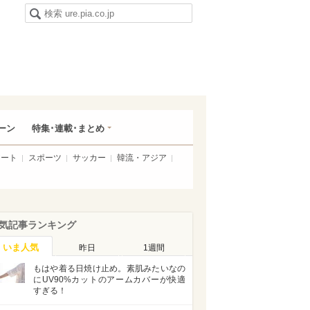
ーン
特集･連載･まとめ
アート
スポーツ
サッカー
韓流・アジア
気記事ランキング
いま人気
昨日
1週間
もはや着る日焼け止め。素肌みたいなの
にUV90%カットのアームカバーが快適
すぎる！