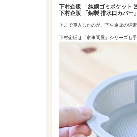
下村企販 「純銅ゴミポケット 浅
下村企販 「銅製 排水口カバー」
そこで導入したのが、下村企販の銅素
下村企販は「家事問屋」シリーズも手