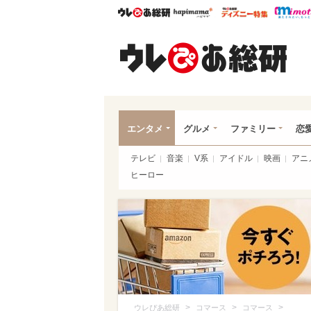
ウレぴあ総研
ハピママ*
ウレぴあ
ウレ
エンタメ
グルメ
ファミリー
恋
テレビ
音楽
V系
アイドル
映画
アニ
ヒーロー
>
>
>
ウレぴあ総研
コマース
コマース