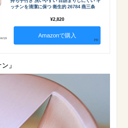
持ち手付き 洗いやすい 目詰まりしにくい キ
ッチンを清潔に保つ 衛生的 26784 燕三条
2,820
4/19
PR
オン」