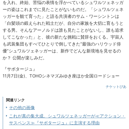
を入れ、終始、苦悩の表情を浮かべているシュワルツェネッガ
ーの姿はこれまでに見たことがないものだ。「シュワルツェネ
ッガーを観て育った」と語る共演者のサム・ワーシントンは
「白髪頭の鍛えられた戦士だが、自分の家族を大切に育もうと
する男。そんなアーノルドは誰も見たことがないし、誰も追求
してこなかった」と、彼の新たな挑戦に賛辞をおくる。宇宙人
も武装集団もすべてひとりで倒してきた“最強のハリウッド俳
優”シュワルツェネッガーは、新作でどんな新境地を見せるの
か？ 公開が楽しみだ。
『サボタージュ』
11月7日(金)、TOHOシネマズみゆき座ほか全国ロードショー
チケットぴあ
関連リンク
その他の画像
これが真の集大成。シュワルツェネッガーが≪アクション・
サスペンス≫『サボタージュ』に主演する理由