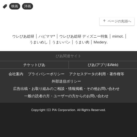
映画
洋画
>
ページの先頭へ
ウレぴあ総研
|
ハピママ*
|
ウレぴあ総研 ディズニー特集
|
mimot.
|
うまいめし
|
うまいパン
|
うまい肉
|
Medery.
ぴあ関連サイト
チケットぴあ
ぴあ(アプリ&Web)
会社案内
プライバシーポリシー
アクセスデータの利用・著作権等
外部送信ポリシー
広告出稿・お取り組みのご相談・情報掲載・その他お問い合わせ
一般の読者の方・ユーザーの方からのお問い合わせ
Copyright (C) PIA Corporation. All Rights Reserved.