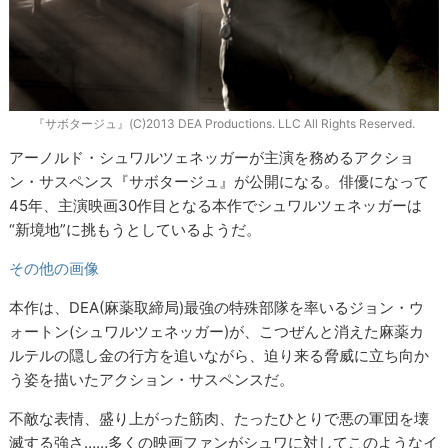
『サボタージュ』(C)2013 DEA Productions. LLC All Rights Reserved.
アーノルド・シュワルツェネッガーが主演を務めるアクショ
ン・サスペンス『サボタージュ』が公開になる。俳優になって
45年、主演映画30作目となる本作でシュワルツェネッガーは
“新境地”に挑もうとしているようだ。
その他の画像
本作は、DEA(麻薬取締局)最強の特殊部隊を率いるジョン・ウ
ォートン(シュワルツェネッガー)が、こつぜんと消えた麻薬カ
ルテルの隠し金の行方を追いながら、迫り来る脅威に立ち向か
う姿を描いたアクション・サスペンスだ。
不敵な表情、盛り上がった筋肉、たったひとりで悪の軍団を壊
滅する強さ……多くの映画ファンがシュワに対してこのようなイ