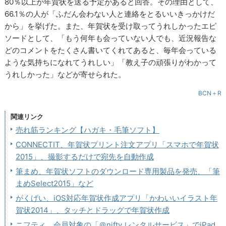
80％以上が年賀状を送る予定があると回答。その理由として、
66.1％の人が「ふだん会わない人と連絡をとるいいきっかけだ
から」を挙げた。また、年賀状を受け取ってうれしかったエピ
ソードとして、「もう何年も会っていない人でも、近況報告な
どのコメントをたくさん書いてくれてあると、毎年会っている
ような気持ちになれてうれしい」「教え子の頑張りがわかって
うれしかった」などが寄せられた。
BCN＋R
関連リンク
売れ筋ランキング【ハガキ・毛筆ソフト】
CONNECTIT、年賀状プリント注文アプリ「スマホで年賀状
2015」、撮影するだけで宛先を自動作成
筆まめ、年賀状ソフトのダウンロード専用製品を発売、「筆
まめSelect2015」など
がくげい、iOS対応年賀状作成アプリ「かわいいイラスト年
賀状2014」、タッチとドラッグで年賀状作成
ニフティ、会員対象の「＠nifty レンタルサービス」でiPad