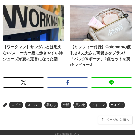
ロピア
スーパー
暮らし
生活
買い物
スイーツ
#ロピア
>
ページの先頭へ
ぴあ関連サイト