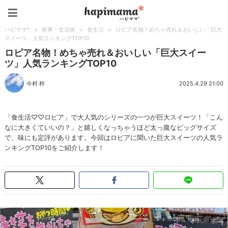
ハピママ*
ハピママ*
>
家事・生活術
>
食生活
>
ロピア名物！めちゃ売れ＆おいしい「巨大
スイーツ」人気ランキングTOP10
ロピア名物！めちゃ売れ＆おいしい「巨大スイー
ツ」人気ランキングTOP10
今村 梓
2025.4.29 21:00
「食生活♡♡ロピア」で大人気のシリーズの一つが巨大スイーツ！「こん
なに大きくていいの？」と嬉しくなっちゃうほど太っ腹なビッグサイズ
で、味にも定評があります。今回はロピアに聞いた巨大スイーツの人気ラ
ンキングTOP10をご紹介します！