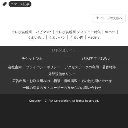
コマース記事
>
ページの先頭へ
ウレぴあ総研
|
ハピママ*
|
ウレぴあ総研 ディズニー特集
|
mimot.
|
うまいめし
|
うまいパン
|
うまい肉
|
Medery.
ぴあ関連サイト
チケットぴあ
ぴあ(アプリ&Web)
会社案内
プライバシーポリシー
アクセスデータの利用・著作権等
外部送信ポリシー
広告出稿・お取り組みのご相談・情報掲載・その他お問い合わせ
一般の読者の方・ユーザーの方からのお問い合わせ
Copyright (C) PIA Corporation. All Rights Reserved.