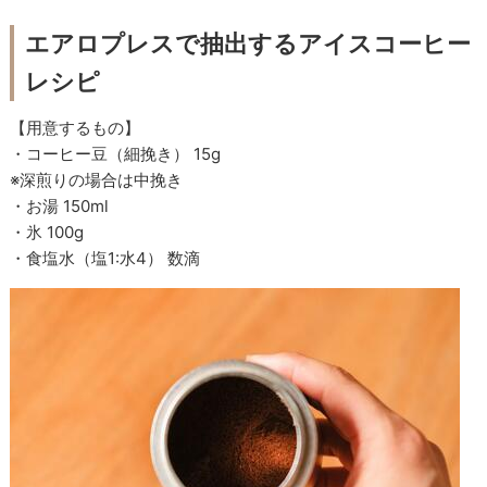
エアロプレスで抽出するアイスコーヒー
レシピ
【用意するもの】
・コーヒー豆（細挽き） 15g
※深煎りの場合は中挽き
・お湯 150ml
・氷 100g
・食塩水（塩1:水4） 数滴