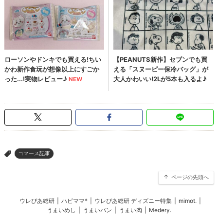
コマース記事
>
ページの先頭へ
ウレぴあ総研
|
ハピママ*
|
ウレぴあ総研 ディズニー特集
|
mimot.
|
うまいめし
|
うまいパン
|
うまい肉
|
Medery.