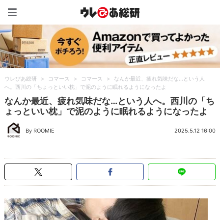
ウレぴあ総研（うれぴあ）
ウレぴあ総研
>
コマース
>
コマース
>
なんか最近、疲れ気味だな…という人
へ。西川の「ちょっといい枕」で泥のように眠れるようになったよ
なんか最近、疲れ気味だな…という人へ。西川の「ち
ょっといい枕」で泥のように眠れるようになったよ
By ROOMIE
2025.5.12 16:00