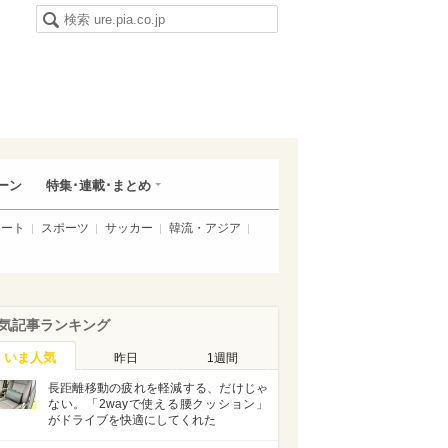
ーン
特集･連載･まとめ
アート
スポーツ
サッカー
韓流・アジア
気記事ランキング
いま人気
昨日
1週間
長距離移動の疲れを軽減する、だけじゃ
ない。「2wayで使える腰クッション」
がドライブを快適にしてくれた