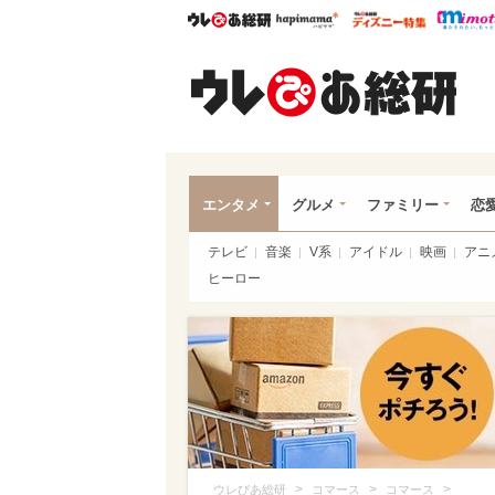
ウレぴあ総研
ハピママ*
ウレぴあ
ウレ
エンタメ
グルメ
ファミリー
恋
テレビ
音楽
V系
アイドル
映画
アニ
ヒーロー
>
>
>
ウレぴあ総研
コマース
コマース