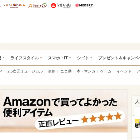
総研 ディズニー特集
mimot.
うまいめし
うまいパン
うまい肉
Medery.
ぴあ総研（うれぴあ）
愛
ライフスタイル
スマホ・IT
シゴト
プレゼント＆キャンペ
メ
2.5次元ミュージカル
演劇
ニコ動
本・マンガ
ゲーム
イベント
人
1