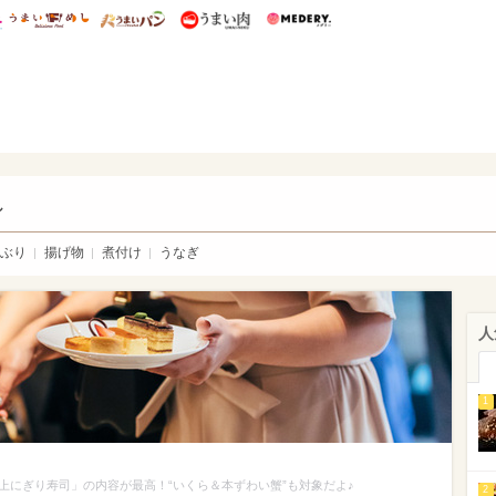
総研 ディズニー特集
mimot.
うまいめし
うまいパン
うまい肉
Medery.
い肉
し
ぶり
揚げ物
煮付け
うなぎ
人
1
上にぎり寿司」の内容が最高！“いくら＆本ずわい蟹”も対象だよ♪
2