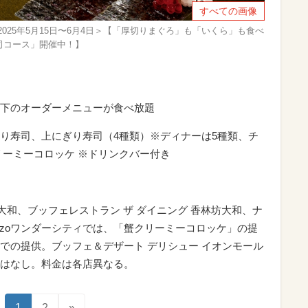
すべての画像
025年5月15日〜6月4日＞【「厚切りまぐろ」も「いくら」も食べ
司コース」開催中！】
下のオーダーメニューが食べ放題
り寿司、上にぎり寿司（4種類）※ディナーは5種類、チ
リーミーコロッケ ※ドリンクバー付き
富山大和、ブッフェレストラン ザ ダイニング 香林坊大和、ナ
ozoワンダーシティでは、「蟹クリーミーコロッケ」の提
での提供。ブッフェ＆デザート デリシュー イオンモール
はなし。料金は各店異なる。
1
2
»