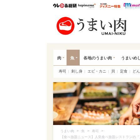
ウレぴあ総研
ハピママ*
ウレぴあ
うま
肉
魚
各地のうまい肉
うまいめ
寿司
刺し身
エビ・カニ
貝
定食
どん
>
>
>
うまい肉
魚
寿司
【食べ放題ニュース】人気食べ放題レストランの「