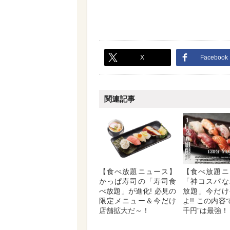
X
Facebook
関連記事
【食べ放題ニュース】
【食べ放題ニ
かっぱ寿司の「寿司食
「神コスパな
べ放題」が進化! 必見の
放題」今だけ
限定メニュー＆今だけ
よ!! この内容で
店舗拡大だ～！
千円”は最強！