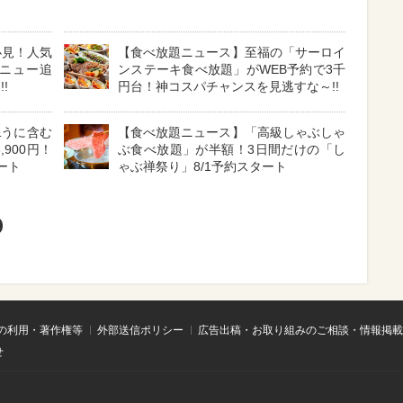
必見！人気
【食べ放題ニュース】至福の「サーロイ
ニュー追
ンステーキ食べ放題」がWEB予約で3千
!
円台！神コスパチャンスを見逃すな～!!
&うに含む
【食べ放題ニュース】「高級しゃぶしゃ
900円！
ぶ食べ放題」が半額！3日間だけの「し
ート
ゃぶ禅祭り」8/1予約スタート
の利用・著作権等
外部送信ポリシー
広告出稿・お取り組みのご相談・情報掲載
せ