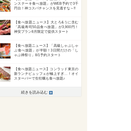
ンステーキ食べ放題」がWEB予約で3千
円台！神コスパチャンスを見逃すな～!!
【食べ放題ニュース】大とろ&うに含む
「高級寿司50品食べ放題」が3,900円！
神安プラン8月限定で提供スタート
【食べ放題ニュース】「高級しゃぶしゃ
ぶ食べ放題」が半額！3日間だけの「し
ゃぶ禅祭り」8/1予約スタート
【食べ放題ニュース】コンラッド東京の
新ランチビュッフェが極上すぎ…！オイ
スターバーで生牡蠣も食べ放題♪
続きを読み込む