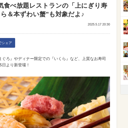
気食べ放題レストランの「上にぎり寿
ら＆本ずわい蟹”も対象だよ♪
3
2025.5.17 20:30
kでシェア
4
まぐろ』やディナー限定での『いくら』など、上質なお寿司
15日より新登場！
5