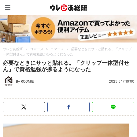
ウレぴあ総研（うれぴあ）
ウレぴあ総研
>
コマース
>
コマース
>
必要なときにサッと貼れる。「クリップ
一体型付せん」で資格勉強が捗るようになった
必要なときにサッと貼れる。「クリップ一体型付せ
ん」で資格勉強が捗るようになった
By ROOMIE
2025.5.17 10:00