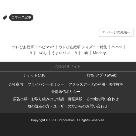
コマース記事
>
ページの先頭へ
ウレぴあ総研
|
ハピママ*
|
ウレぴあ総研 ディズニー特集
|
mimot.
|
うまいめし
|
うまいパン
|
うまい肉
|
Medery.
ぴあ関連サイト
チケットぴあ
ぴあ(アプリ&Web)
会社案内
プライバシーポリシー
アクセスデータの利用・著作権等
外部送信ポリシー
広告出稿・お取り組みのご相談・情報掲載・その他お問い合わせ
一般の読者の方・ユーザーの方からのお問い合わせ
Copyright (C) PIA Corporation. All Rights Reserved.