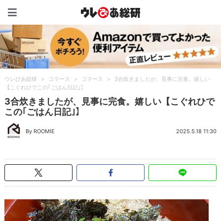
ウレぴあ総研（うれぴあ）
ウレぴあ総研
>
コマース
>
コマース
>
3合炊きましたが、見事に完食。嬉しい
【こぐれひでこの｢ごはん日記｣】
3合炊きましたが、見事に完食。嬉しい【こぐれひで
この｢ごはん日記｣】
By ROOMIE
2025.5.18 11:30