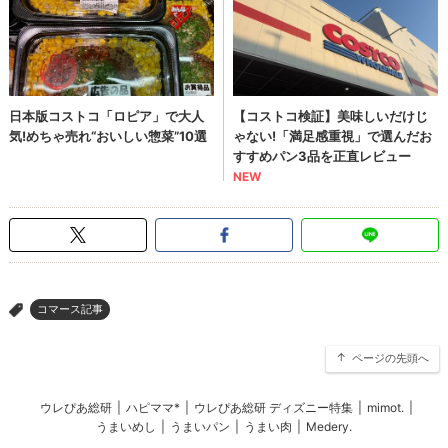
コマース記事
>
ページの先頭へ
ウレぴあ総研
|
ハピママ*
|
ウレぴあ総研 ディズニー特集
|
mimot.
|
うまいめし
|
うまいパン
|
うまい肉
|
Medery.