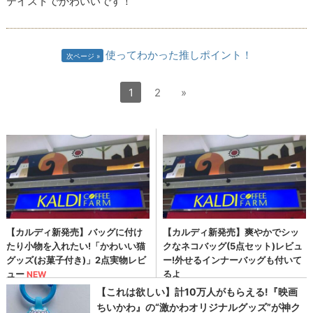
テイストでかわいいです！
使ってわかった推しポイント！
次ページ
1
2
»