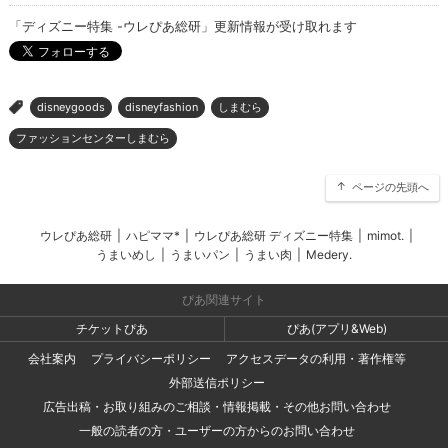
「ディズニー特集 -ウレぴあ総研」更新情報が受け取れます
disneygoods
disneyfashion
しまむら
>
ファッションセンターしまむら
ページの先頭へ
ウレぴあ総研
|
ハピママ*
|
ウレぴあ総研 ディズニー特集
|
mimot.
|
うまいめし
|
うまいパン
|
うまい肉
|
Medery.
ぴあ関連サイト
チケットぴあ
ぴあ(アプリ&Web)
会社案内
プライバシーポリシー
アクセスデータの利用・著作権等
外部送信ポリシー
広告出稿・お取り組みのご相談・情報掲載・その他お問い合わせ
一般の読者の方・ユーザーの方からのお問い合わせ