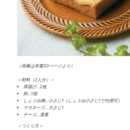
（画像は本書30ページより）
＜材料（2人分）＞
厚揚げ…2枚
卵…1個
しょうゆ麹…小さじ1（しょうゆ小さじ1で代用可）
マヨネーズ…大さじ1
チーズ…適量
＜つくり方＞