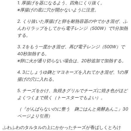
1. 厚揚げを器になるよう、四角にくり抜く。
※厚揚げの底に穴が開かないように注意。
2. くり抜いた厚揚げと卵を耐熱容器の中でかき混ぜ、ふ
んわりラップをしてから電子レンジ（500W）で1分加熱
する。
3. 2をもう一度かき混ぜ、再び電子レンジ（500W）で
40秒加熱する。
※卵に火が通り切らない場合は、20秒追加で加熱する。
4. 3にしょうゆ麹とマヨネーズを入れてかき混ぜ、1の厚
揚げの穴に入れる。
5. チーズをかけ、魚焼きグリルでチーズに焼き色がほど
よくつくまで焼く（トースターでもよい）。
（『がんばらないのに整う 麹ごはんと発酵あんこ』30
ページより引用）
ふわふわのタルタルの上にかかったチーズが香ばしくとろけ