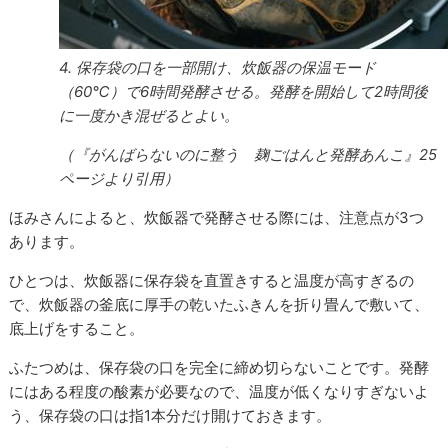
4. 保存袋の口を一部開け、炊飯器の保温モード
（60℃）で6時間発酵させる。発酵を開始して2時間後
に一度かき混ぜるとよい。
（『がんばらないのに整う 麹ごはんと発酵あんこ』25
ページより引用）
ほみさんによると、炊飯器で発酵させる際には、注意点が3つ
あります。
ひとつは、炊飯器に保存袋を直置きすると温度が高すぎるの
で、炊飯器の釜底に厚手の乾いたふきんを折り畳んで敷いて、
底上げをすること。
ふたつめは、保存袋の口を完全に締め切らないことです。発酵
にはある程度の酸素が必要なので、温度が低くなりすぎないよ
う、保存袋の口は指1本分だけ開けておきます。