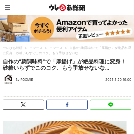
ウレぴあ総研（うれぴあ）
ウレぴあ総研
>
コマース
>
コマース
>
自作の“麹調味料”で「厚揚げ」が絶品料理
に変身！砂糖いらずでこのコク、もう手放せないな…
自作の“麹調味料”で「厚揚げ」が絶品料理に変身！
砂糖いらずでこのコク、もう手放せないな…
By ROOMIE
2025.5.20 19:00