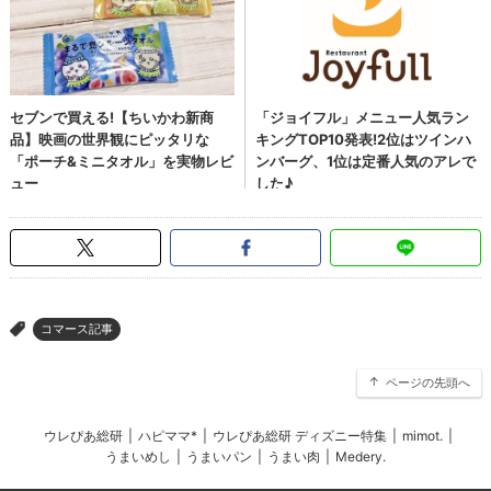
コマース記事
>
ページの先頭へ
ウレぴあ総研
|
ハピママ*
|
ウレぴあ総研 ディズニー特集
|
mimot.
|
うまいめし
|
うまいパン
|
うまい肉
|
Medery.