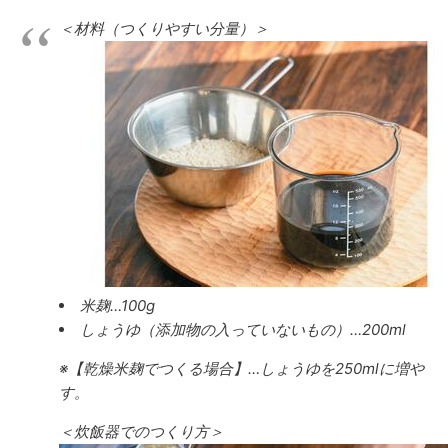
＜材料（つくりやすい分量）＞
米麹…100g
しょうゆ（添加物の入っていないもの）…200ml
※【乾燥米麹でつくる場合】…しょうゆを250mlに増や
す。
＜炊飯器でのつくり方＞