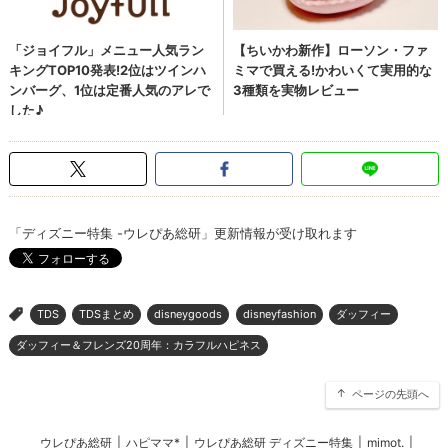
「ディズニー特集 -ウレぴあ総研」更新情報が受け取れます
TDS
TDSまとめ
disneygoods
disneyfashion
ダッフィー
>
ダッフィー＆フレンズ20周年：カラフルハピネス
ページの先頭へ
ウレぴあ総研
|
ハピママ*
|
ウレぴあ総研 ディズニー特集
|
mimot.
|