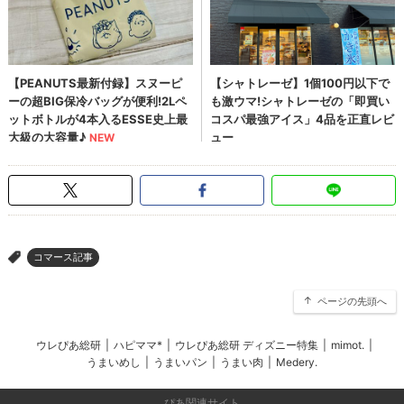
コマース記事
>
ページの先頭へ
ウレぴあ総研
|
ハピママ*
|
ウレぴあ総研 ディズニー特集
|
mimot.
|
うまいめし
|
うまいパン
|
うまい肉
|
Medery.
ぴあ関連サイト