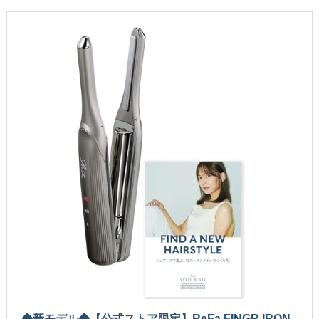
◆新モデル◆【公式ストア限定】ReFa FINGR IRON