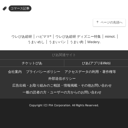
コマース記事
>
ページの先頭へ
ウレぴあ総研
|
ハピママ*
|
ウレぴあ総研 ディズニー特集
|
mimot.
|
うまいめし
|
うまいパン
|
うまい肉
|
Medery.
ぴあ関連サイト
チケットぴあ
ぴあ(アプリ&Web)
会社案内
プライバシーポリシー
アクセスデータの利用・著作権等
外部送信ポリシー
広告出稿・お取り組みのご相談・情報掲載・その他お問い合わせ
一般の読者の方・ユーザーの方からのお問い合わせ
Copyright (C) PIA Corporation. All Rights Reserved.