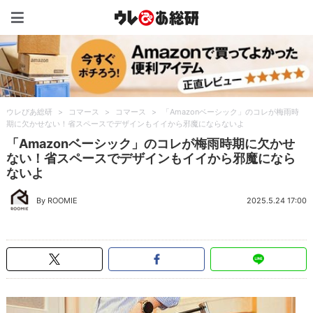
ウレぴあ総研（うれぴあ）
ウレぴあ総研
>
コマース
>
コマース
>
「Amazonベーシック」のコレが梅雨時
期に欠かせない！省スペースでデザインもイイから邪魔にならないよ
「Amazonベーシック」のコレが梅雨時期に欠かせ
ない！省スペースでデザインもイイから邪魔になら
ないよ
By ROOMIE
2025.5.24 17:00