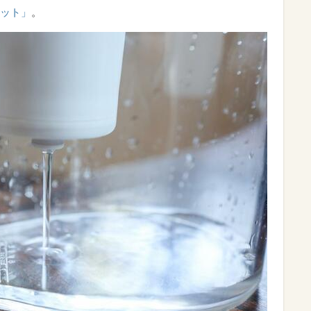
ット」
。