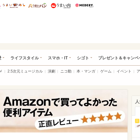
総研 ディズニー特集
mimot.
うまいめし
うまいパン
うまい肉
Medery.
ぴあ総研（うれぴあ）
愛
ライフスタイル
スマホ・IT
シゴト
プレゼント＆キャンペ
メ
2.5次元ミュージカル
演劇
ニコ動
本・マンガ
ゲーム
イベント
人
1