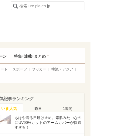
ーン
特集･連載･まとめ
アート
スポーツ
サッカー
韓流・アジア
気記事ランキング
いま人気
昨日
1週間
もはや着る日焼け止め。素肌みたいなの
にUV90%カットのアームカバーが快適
すぎる！