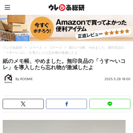
ウレぴあ総研（うれぴあ）
ウレぴあ総研
>
コマース
>
コマース
>
紙のメモ帳、やめました。無印良品の
「うす〜いコレ」を導入したら忘れ物が激減したよ
紙のメモ帳、やめました。無印良品の「うす〜いコ
レ」を導入したら忘れ物が激減したよ
By ROOMIE
2025.5.28 18:00