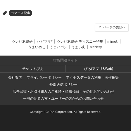
コマース記事
>
ページの先頭へ
ウレぴあ総研
|
ハピママ*
|
ウレぴあ総研 ディズニー特集
|
mimot.
|
うまいめし
|
うまいパン
|
うまい肉
|
Medery.
ぴあ関連サイト
チケットぴあ
ぴあ(アプリ&Web)
会社案内
プライバシーポリシー
アクセスデータの利用・著作権等
外部送信ポリシー
広告出稿・お取り組みのご相談・情報掲載・その他お問い合わせ
一般の読者の方・ユーザーの方からのお問い合わせ
Copyright (C) PIA Corporation. All Rights Reserved.