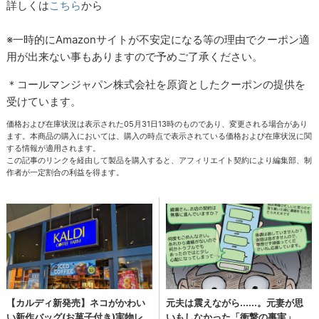
詳しくは
こちら
から
※一時的にAmazonサイトが不安定になる等の理由でクーポン適
用が出来ない事もありますので予めご了承ください。
＊コールマンジャパン株式会社を原資としたクーポンの提供を
受けています。
価格および在庫状況は表示された05月31日13時のものであり、変更される場合があり
ます。本商品の購入においては、購入の時点で表示されている価格および在庫状況に関
する情報が適用されます。
この記事のリンクを経由して製品を購入すると、アフィリエイト契約により編集部、制
作者が一定割合の利益を得ます。