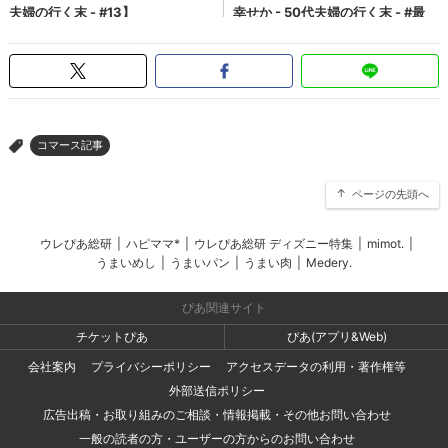
コマース記事
>
ページの先頭へ
ウレぴあ総研
|
ハピママ*
|
ウレぴあ総研 ディズニー特集
|
mimot.
|
うまいめし
|
うまいパン
|
うまい肉
|
Medery.
ぴあ関連サイト
チケットぴあ
ぴあ(アプリ&Web)
会社案内
プライバシーポリシー
アクセスデータの利用・著作権等
外部送信ポリシー
広告出稿・お取り組みのご相談・情報掲載・その他お問い合わせ
一般の読者の方・ユーザーの方からのお問い合わせ