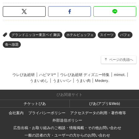
グランドニッコー東京ベイ 舞浜
ホテルビュッフェ
スイーツ
パフェ
>
食べ放題
ページの先頭へ
ウレぴあ総研
|
ハピママ*
|
ウレぴあ総研 ディズニー特集
|
mimot.
|
うまいめし
|
うまいパン
|
うまい肉
|
Medery.
ぴあ関連サイト
チケットぴあ
ぴあ(アプリ&Web)
会社案内
プライバシーポリシー
アクセスデータの利用・著作権等
外部送信ポリシー
広告出稿・お取り組みのご相談・情報掲載・その他お問い合わせ
一般の読者の方・ユーザーの方からのお問い合わせ