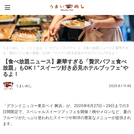
うまいめし
うまいめし
>
ソトごはん
>
カフェ・スイーツ
>
【食べ放題ニュース】豪華すぎ
る「贅沢パフェ食べ放題」もOK！“スイーツ好き必見ホテルブッフェ”やるよ！
【食べ放題ニュース】豪華すぎる「贅沢パフェ食べ
放題」もOK！“スイーツ好き必見ホテルブッフェ”や
るよ！
うまいめし
2025.6.1 11:45
「グランドニッコー東京ベイ 舞浜」が、2025年6月27日～29日までの3
日間限定で、スペシャルスイーツブッフェを開催！桃やメロンなど、夏の
フルーツがたっぷり使われたスイーツや和洋の豊富なメニューが提供され
ます。