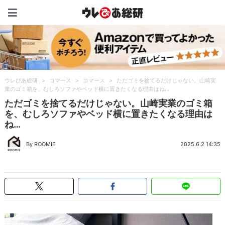
ウレぴあ総研（うれぴあ）
ウレぴあ総研
>
コマース
>
コマース
>
ただゴミを捨てるだけじゃない。山崎実
業のゴミ箱を、むしろソファやベッド横に置きたくなる理由はね…
ただゴミを捨てるだけじゃない。山崎実業のゴミ箱
を、むしろソファやベッド横に置きたくなる理由は
ね…
By ROOMIE
2025.6.2 14:35