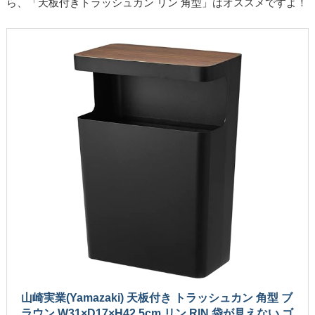
ら、「天板付きトラッシュカン リン 角型」はオススメですよ！
山崎実業(Yamazaki) 天板付き トラッシュカン 角型 ブ
ラウン W31×D17×H42.5cm リン RIN 袋が見えない ゴ