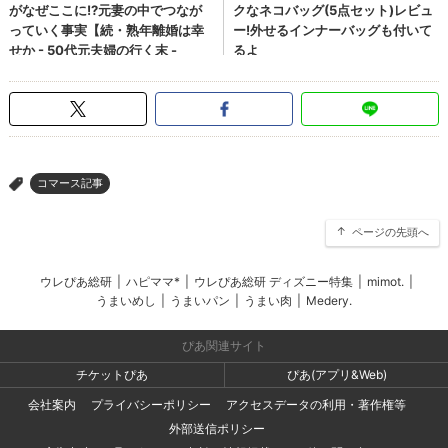
コマース記事
>
ページの先頭へ
ウレぴあ総研
|
ハピママ*
|
ウレぴあ総研 ディズニー特集
|
mimot.
|
うまいめし
|
うまいパン
|
うまい肉
|
Medery.
ぴあ関連サイト
チケットぴあ
ぴあ(アプリ&Web)
会社案内
プライバシーポリシー
アクセスデータの利用・著作権等
外部送信ポリシー