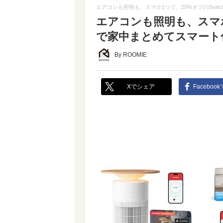
エアコンも照明も、スマホ1つで。20%オフのSwitch
エアコンも照明も、スマホ1つ
で家中まとめてスマート化！
By ROOMIE
Xでシェア
Faceboo