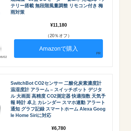
テリー搭載 無段階風量調整 リモコン付き 梅
雨対策
11,180
（20％オフ）
PR
6/02
SwitchBot CO2センサー 二酸化炭素濃度計
温湿度計 アラーム – スイッチボット デジタ
ル 大画面 高精度 CO2測定器 快適指数 天気予
報 時計 卓上 カレンダー スマホ連動 アラート
通知 グラフ記録 スマートホーム Alexa Goog
le Home Siriに対応
6,780