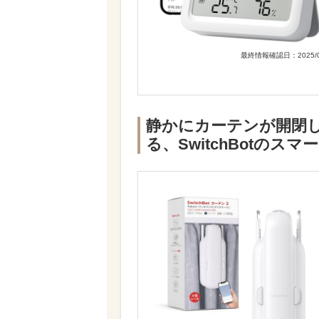
最終情報確認日：2025/0
静かにカーテンが開閉
る、SwitchBotの