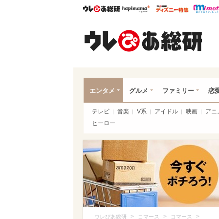
ウレぴあ総研
ハピママ*
ウレぴあ
ウレ
エンタメ
グルメ
ファミリー
恋
テレビ
音楽
V系
アイドル
映画
アニ
ヒーロー
>
>
>
ウレぴあ総研
コマース
コマース