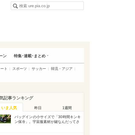
ーン
特集･連載･まとめ
アート
スポーツ
サッカー
韓流・アジア
気記事ランキング
いま人気
昨日
1週間
バッグインの小サイズで「30時間キンキ
ン保冷」。宇宙服素材が鍵なんだってさ