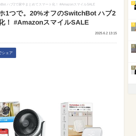
2
Bot ハブ2で家中まとめてスマート化！ #AmazonスマイルSALE
で。20%オフのSwitchBot ハブ2
 #AmazonスマイルSALE
3
2025.6.2 13:15
4
kでシェア
5