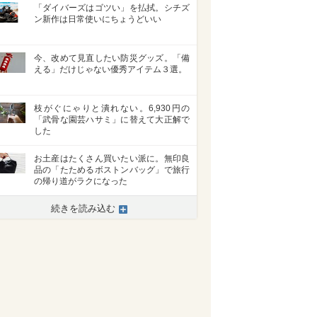
「ダイバーズはゴツい」を払拭。シチズ
ン新作は日常使いにちょうどいい
今、改めて見直したい防災グッズ。「備
える」だけじゃない優秀アイテム３選。
枝がぐにゃりと潰れない。6,930円の
「武骨な園芸ハサミ」に替えて大正解で
した
お土産はたくさん買いたい派に。無印良
品の「たためるボストンバッグ」で旅行
の帰り道がラクになった
続きを読み込む