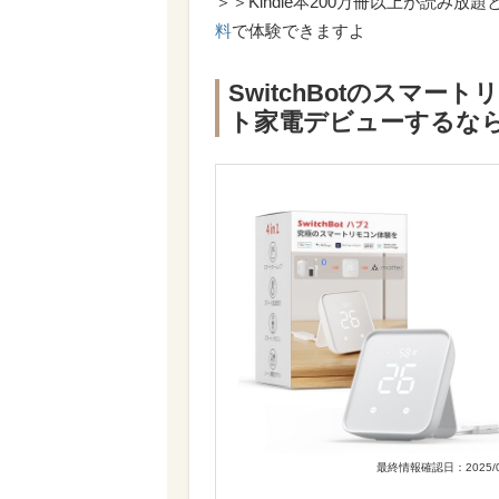
＞＞Kindle本200万冊以上が読み放題となる
料
で体験できますよ
SwitchBotのスマ
ト家電デビューするな
最終情報確認日：2025/0