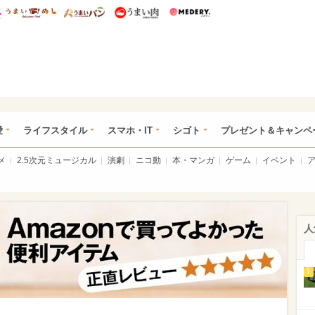
総研 ディズニー特集
mimot.
うまいめし
うまいパン
うまい肉
Medery.
ぴあ総研（うれぴあ）
愛
ライフスタイル
スマホ・IT
シゴト
プレゼント＆キャンペ
メ
2.5次元ミュージカル
演劇
ニコ動
本・マンガ
ゲーム
イベント
人
1