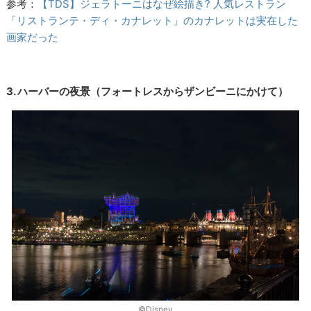
参考：
【TDS】ジェラトーニはなぜ絵描き? 人気レストラン
「リストランテ・ディ・カナレット」のカナレットは実在した
画家だった
3. ハーバーの夜景
（フォートレスからザンビーニにかけて）
©Disney