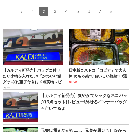
«
1
2
3
4
5
6
7
»