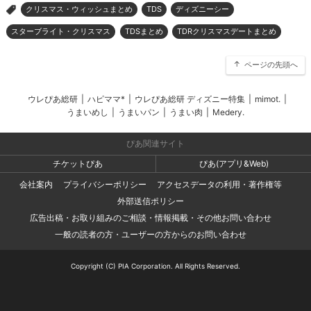
クリスマス・ウィッシュまとめ
TDS
ディズニーシー
>
スターブライト・クリスマス
TDSまとめ
TDRクリスマスデートまとめ
ページの先頭へ
ウレぴあ総研
|
ハピママ*
|
ウレぴあ総研 ディズニー特集
|
mimot.
|
うまいめし
|
うまいパン
|
うまい肉
|
Medery.
ぴあ関連サイト
チケットぴあ
ぴあ(アプリ&Web)
会社案内
プライバシーポリシー
アクセスデータの利用・著作権等
外部送信ポリシー
広告出稿・お取り組みのご相談・情報掲載・その他お問い合わせ
一般の読者の方・ユーザーの方からのお問い合わせ
Copyright (C) PIA Corporation. All Rights Reserved.