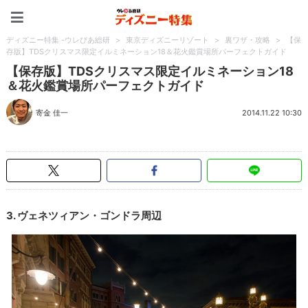
ディズニー特集 -ウレぴあ
ディズニー特集 -ウレぴあ総研
>
東京ディズニーリゾート
>
裏ワザ・攻略
>
【保
存版】TDSクリスマス限定イルミネーション18＆花火鑑賞場所パーフェクトガイド
【保存版】TDSクリスマス限定イルミネーション18
＆花火鑑賞場所パーフェクトガイド
寄金 佳一
2014.11.22 10:30
3. ヴェネツィアン・ゴンドラ周辺