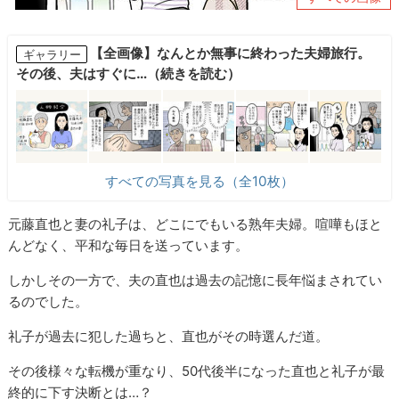
【全画像】なんとか無事に終わった夫婦旅行。
ギャラリー
その後、夫はすぐに…（続きを読む）
すべての写真を見る（全10枚）
元藤直也と妻の礼子は、どこにでもいる熟年夫婦。喧嘩もほと
んどなく、平和な毎日を送っています。
しかしその一方で、夫の直也は過去の記憶に長年悩まされてい
るのでした。
礼子が過去に犯した過ちと、直也がその時選んだ道。
その後様々な転機が重なり、50代後半になった直也と礼子が最
終的に下す決断とは…？