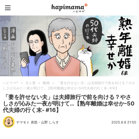
ハピママ*
ハピママ*
>
夫と妻
>
離婚
>
「妻を許せない夫」は夫婦旅行で前を向ける？やさ
しさが沁みた一夜が明けて…【熟年離婚は幸せか-50代夫婦の行く末- #16】
「妻を許せない夫」は夫婦旅行で前を向ける？やさ
しさが沁みた一夜が明けて…【熟年離婚は幸せか-50
代夫婦の行く末- #16】
ヤマモト 喜怒
・
山野 しらす
2025.6.6 21:50