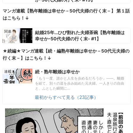
マンガ連載【熟年離婚は幸せか－50代夫婦の行く末－】 第１話
はこちら！↓
結婚25年…ひび割れた夫婦茶碗【熟年離婚は
幸せか-50代夫婦の行く末- #1】
★続編★マンガ連載【続・編熟年離婚は幸せか－50代元夫婦の
行く末－】はこちら！↓
続・熟年離婚は幸せか
「もう一度、誰かと人生を歩めるだろうか」――。離婚
を経て、別々の道を歩み始めた元夫婦。一人きりの自由
と、ふとした瞬間に…
最初からすべて見る（23記事）