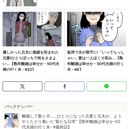
バックナンバー
離婚して数ヶ月……ひとりになった元妻と元夫が、よう
やくたどり着いた“新たな日常”【熟年離婚は幸せか-50
代夫婦の行く末- #最終話】