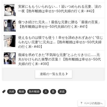
実家にももういられない…！追いつめられる元妻、涙の
一夜【熟年離婚は幸せか-50代夫婦の行く末- #42】
傷つき続けた元夫…！最低な元妻に贈る「最後の言葉」
【熟年離婚は幸せか-50代夫婦の行く末- #41】
使えるものは猫でも使う！幸せを諦めきれずあがく“信じ
られない元妻”に元夫は…【熟年離婚は幸せか-50代夫婦
の行く末- #40】
復縁を求めてきた“不気味な元妻”とふたりきりに……元
夫がかけられた衝撃の言葉！【熟年離婚は幸せか-50代
夫婦の行く末- #39】
連載の一覧を見る
夫婦
離婚
熟年離婚
夫
妻
家庭
>
ページの先頭へ