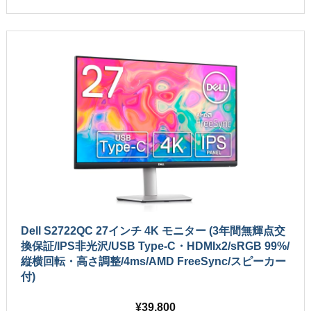
Dell S2722QC 27インチ 4K モニター (3年間無輝点交
換保証/IPS非光沢/USB Type-C・HDMIx2/sRGB 99%/
縦横回転・高さ調整/4ms/AMD FreeSync/スピーカー
付)
39,800