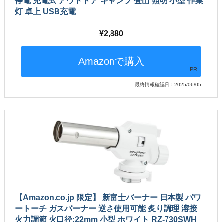
停電 充電式 アウトドア キャンプ 登山 照明 小型 作業
灯 卓上 USB充電
2,880
PR
最終情報確認日：2025/06/05
【Amazon.co.jp 限定】 新富士バーナー 日本製 パワ
ートーチ ガスバーナー 逆さ使用可能 炙り調理 溶接
火力調節 火口径:22mm 小型 ホワイト RZ-730SWH