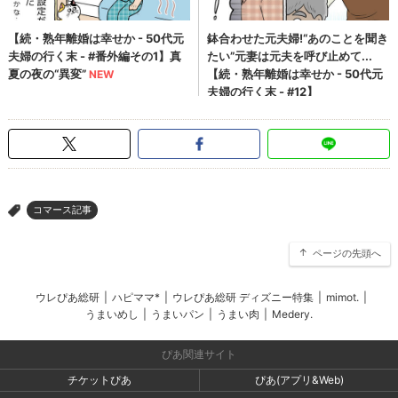
コマース記事
>
ページの先頭へ
ウレぴあ総研
|
ハピママ*
|
ウレぴあ総研 ディズニー特集
|
mimot.
|
うまいめし
|
うまいパン
|
うまい肉
|
Medery.
ぴあ関連サイト
チケットぴあ
ぴあ(アプリ&Web)