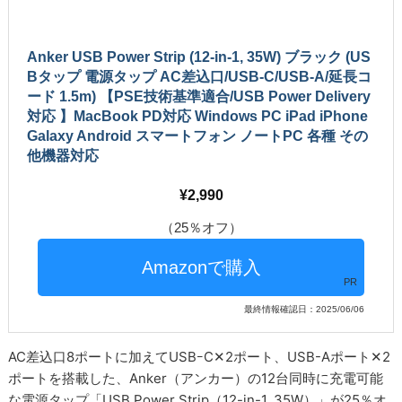
Anker USB Power Strip (12-in-1, 35W) ブラック (US
Bタップ 電源タップ AC差込口/USB-C/USB-A/延長コ
ード 1.5m) 【PSE技術基準適合/USB Power Delivery
対応 】MacBook PD対応 Windows PC iPad iPhone
Galaxy Android スマートフォン ノートPC 各種 その
他機器対応
2,990
（25％オフ）
PR
最終情報確認日：2025/06/06
AC差込口8ポートに加えてUSBｰC✕2ポート、USB-Aポート✕2
ポートを搭載した、Anker（アンカー）の12台同時に充電可能
な電源タップ「USB Power Strip（12-in-1, 35W）」が25％オ