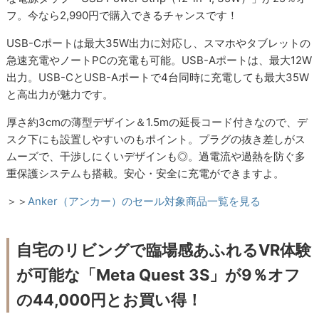
フ。今なら2,990円で購入できるチャンスです！
USB-Cポートは最大35W出力に対応し、スマホやタブレットの
急速充電やノートPCの充電も可能。USB-Aポートは、最大12W
出力。USB-CとUSB-Aポートで4台同時に充電しても最大35W
と高出力が魅力です。
厚さ約3cmの薄型デザイン＆1.5mの延長コード付きなので、デ
スク下にも設置しやすいのもポイント。プラグの抜き差しがス
ムーズで、干渉しにくいデザインも◎。過電流や過熱を防ぐ多
重保護システムも搭載。安心・安全に充電ができますよ。
＞＞
Anker（アンカー）のセール対象商品一覧を見る
自宅のリビングで臨場感あふれるVR体験
が可能な「Meta Quest 3S」が9％オフ
の44,000円とお買い得！