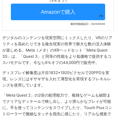
（9％オフ）
PR
最終情報確認日：2025/06/06
デジタルのコンテンツを現実空間にミックスしたり、VRのリア
リティを高めたりできる複合現実の世界で膨大な数の没入体験
が楽しめる、Meta（メタ）のXRヘッドセット「Meta Quest
3S」は、「Quest 3」と同等の性能をより低価格で提供するコ
スパモデルです。今なら9％オフの44,000円で販売中。
ディスプレイ解像度は片目1832×1920ピクセルで20PPDを実
現。レンズにはギザギザを入れて薄型化を実現するフレネルレ
ンズを使用しています。
「Meta Quest 2」の2倍の処理能力で、複雑なゲームも細部ま
でクリアなディテールで映し出し、より滑らかなプレイが可能
に。手を使ってコンテンツをスワイプしたり、Touch Plusコン
トローラーで微細なタッチを指先に感じたり、リアルな感覚で