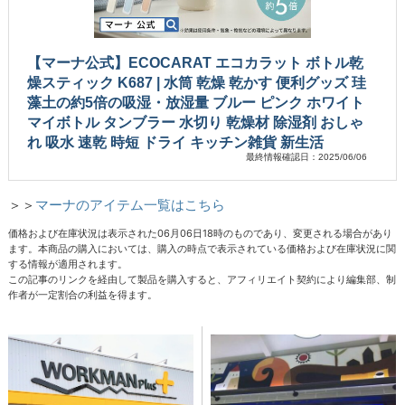
【マーナ公式】ECOCARAT エコカラット ボトル乾
燥スティック K687 | 水筒 乾燥 乾かす 便利グッズ 珪
藻土の約5倍の吸湿・放湿量 ブルー ピンク ホワイト
マイボトル タンブラー 水切り 乾燥材 除湿剤 おしゃ
れ 吸水 速乾 時短 ドライ キッチン雑貨 新生活
最終情報確認日：2025/06/06
＞＞
マーナのアイテム一覧はこちら
価格および在庫状況は表示された06月06日18時のものであり、変更される場合があり
ます。本商品の購入においては、購入の時点で表示されている価格および在庫状況に関
する情報が適用されます。
この記事のリンクを経由して製品を購入すると、アフィリエイト契約により編集部、制
作者が一定割合の利益を得ます。