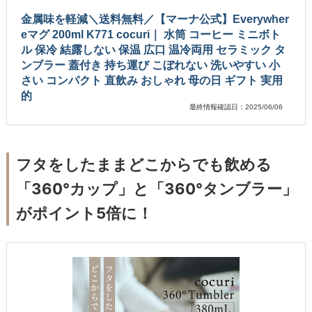
金属味を軽減＼送料無料／【マーナ公式】Everywher
eマグ 200ml K771 cocuri｜ 水筒 コーヒー ミニボト
ル 保冷 結露しない 保温 広口 温冷両用 セラミック タ
ンブラー 蓋付き 持ち運び こぼれない 洗いやすい 小
さい コンパクト 直飲み おしゃれ 母の日 ギフト 実用
的
最終情報確認日：2025/06/06
フタをしたままどこからでも飲める
「360°カップ」と「360°タンブラー」
がポイント5倍に！