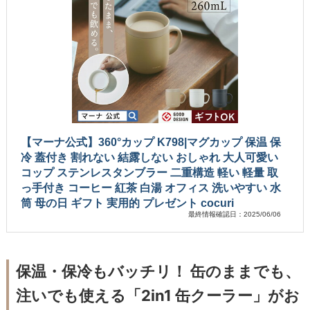
【マーナ公式】360°カップ K798|マグカップ 保温 保
冷 蓋付き 割れない 結露しない おしゃれ 大人可愛い
コップ ステンレスタンブラー 二重構造 軽い 軽量 取
っ手付き コーヒー 紅茶 白湯 オフィス 洗いやすい 水
筒 母の日 ギフト 実用的 プレゼント cocuri
最終情報確認日：2025/06/06
保温・保冷もバッチリ！ 缶のままでも、
注いでも使える「2in1 缶クーラー」がお