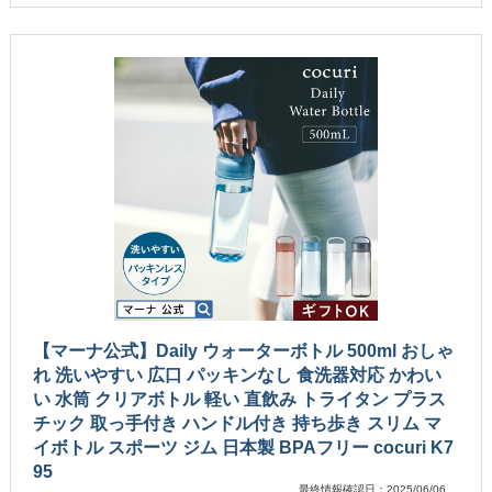
【マーナ公式】Daily ウォーターボトル 500ml おしゃ
れ 洗いやすい 広口 パッキンなし 食洗器対応 かわい
い 水筒 クリアボトル 軽い 直飲み トライタン プラス
チック 取っ手付き ハンドル付き 持ち歩き スリム マ
イボトル スポーツ ジム 日本製 BPAフリー cocuri K7
95
最終情報確認日：2025/06/06