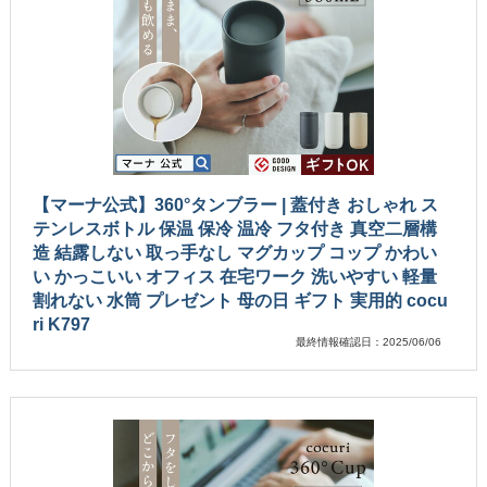
【マーナ公式】360°タンブラー | 蓋付き おしゃれ ス
テンレスボトル 保温 保冷 温冷 フタ付き 真空二層構
造 結露しない 取っ手なし マグカップ コップ かわい
い かっこいい オフィス 在宅ワーク 洗いやすい 軽量
割れない 水筒 プレゼント 母の日 ギフト 実用的 cocu
ri K797
最終情報確認日：2025/06/06