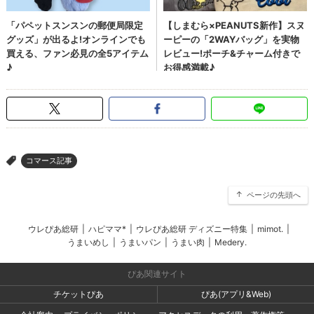
コマース記事
>
ページの先頭へ
ウレぴあ総研
|
ハピママ*
|
ウレぴあ総研 ディズニー特集
|
mimot.
|
うまいめし
|
うまいパン
|
うまい肉
|
Medery.
ぴあ関連サイト
チケットぴあ
ぴあ(アプリ&Web)