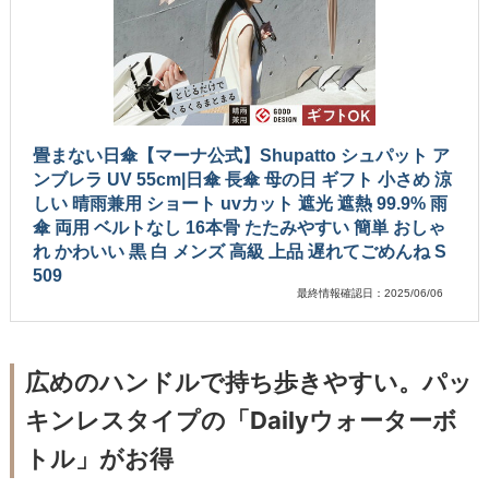
畳まない日傘【マーナ公式】Shupatto シュパット ア
ンブレラ UV 55cm|日傘 長傘 母の日 ギフト 小さめ 涼
しい 晴雨兼用 ショート uvカット 遮光 遮熱 99.9% 雨
傘 両用 ベルトなし 16本骨 たたみやすい 簡単 おしゃ
れ かわいい 黒 白 メンズ 高級 上品 遅れてごめんね S
509
最終情報確認日：2025/06/06
広めのハンドルで持ち歩きやすい。パッ
キンレスタイプの「Dailyウォーターボ
トル」がお得