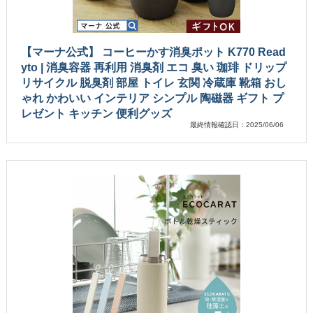
【マーナ公式】 コーヒーかす消臭ポット K770 Read
yto | 消臭容器 再利用 消臭剤 エコ 臭い 珈琲 ドリップ
リサイクル 脱臭剤 部屋 トイレ 玄関 冷蔵庫 靴箱 おし
ゃれ かわいい インテリア シンプル 陶磁器 ギフト プ
レゼント キッチン 便利グッズ
最終情報確認日：2025/06/06