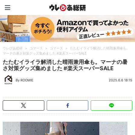
ウレぴあ総研（うれぴあ）
ウレぴあ総研
>
コマース
>
コマース
>
たたむイライラ解消した晴雨兼用傘も。
マーナの暑さ対策グッズ集めました #楽天スーパーSALE
たたむイライラ解消した晴雨兼用傘も。マーナの暑
さ対策グッズ集めました #楽天スーパーSALE
By ROOMIE
2025.6.6 18:15