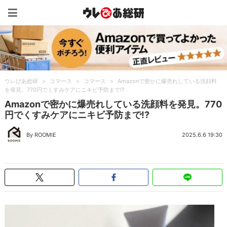
ウレぴあ総研（うれぴあ）
ウレぴあ総研
>
コマース
>
コマース
>
Amazonで密かに爆売れしている洗顔料
を発見。770円でくすみケアにニキビ予防まで!?
Amazonで密かに爆売れしている洗顔料を発見。770
円でくすみケアにニキビ予防まで!?
By ROOMIE
2025.6.6 19:30