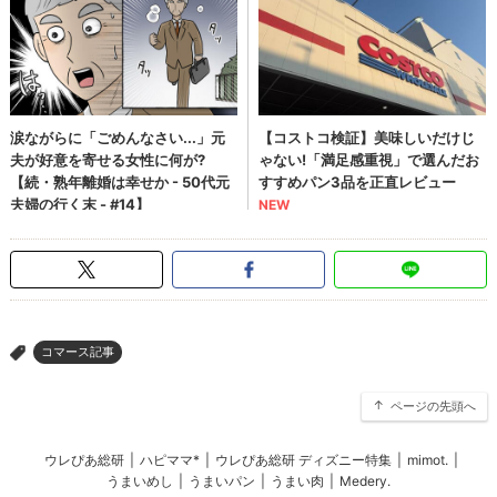
コマース記事
>
ページの先頭へ
ウレぴあ総研
|
ハピママ*
|
ウレぴあ総研 ディズニー特集
|
mimot.
|
うまいめし
|
うまいパン
|
うまい肉
|
Medery.