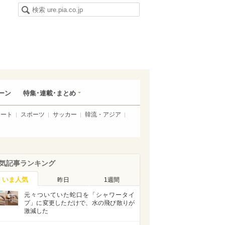
ーン
特集･連載･まとめ
アート
スポーツ
サッカー
韓流・アジア
気記事ランキング
いま人気
昨日
1週間
元々ついていた蛇口を「シャワータイ
プ」に変更しただけで、水の飛び散りが
激減した