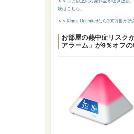
＞＞
12万以上の対象作品が聴き放題。Am
験はこちら。
＞＞
Kindle Unlimitedなら20
お部屋の熱中症リスクが
アラーム」が9％オフの9