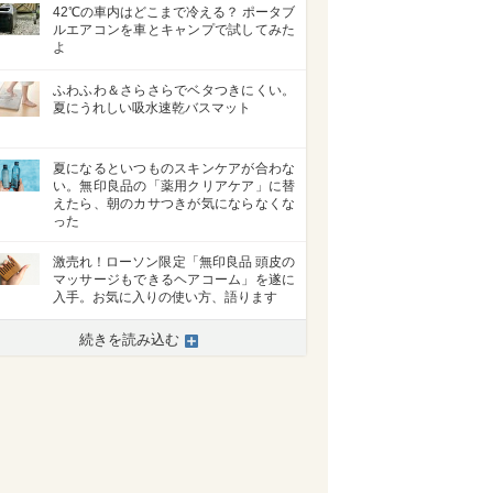
42℃の車内はどこまで冷える？ ポータブ
ルエアコンを車とキャンプで試してみた
よ
ふわふわ＆さらさらでベタつきにくい。
夏にうれしい吸水速乾バスマット
夏になるといつものスキンケアが合わな
い。無印良品の「薬用クリアケア」に替
えたら、朝のカサつきが気にならなくな
った
激売れ！ローソン限定「無印良品 頭皮の
マッサージもできるヘアコーム」を遂に
入手。お気に入りの使い方、語ります
続きを読み込む