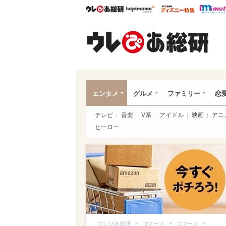
ウレぴあ総研
ハピママ*
ウレぴあ
ウレ
エンタメ
グルメ
ファミリー
恋
テレビ
音楽
V系
アイドル
映画
アニ
ヒーロー
>
>
>
ウレぴあ総研
コマース
コマース