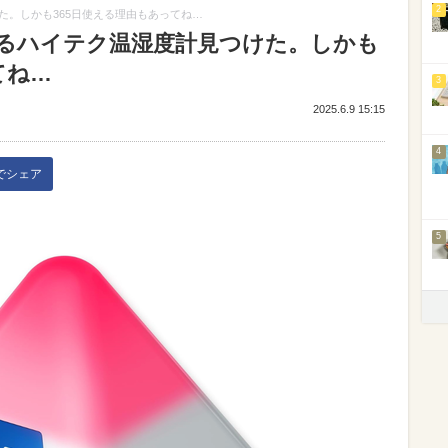
2
た。しかも365日使える理由もあってね…
るハイテク温湿度計見つけた。しかも
てね…
3
2025.6.9 15:15
4
kでシェア
5