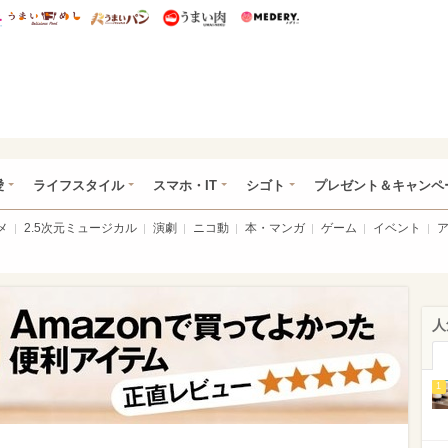
総研 ディズニー特集
mimot.
うまいめし
うまいパン
うまい肉
Medery.
ぴあ総研（うれぴあ）
愛
ライフスタイル
スマホ・IT
シゴト
プレゼント＆キャンペ
メ
2.5次元ミュージカル
演劇
ニコ動
本・マンガ
ゲーム
イベント
人
1