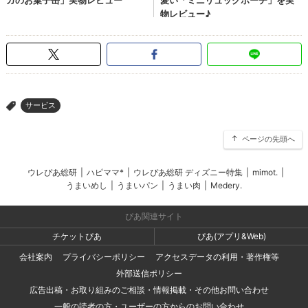
サービス
>
ページの先頭へ
ウレぴあ総研
|
ハピママ*
|
ウレぴあ総研 ディズニー特集
|
mimot.
|
うまいめし
|
うまいパン
|
うまい肉
|
Medery.
ぴあ関連サイト
チケットぴあ
ぴあ(アプリ&Web)
会社案内
プライバシーポリシー
アクセスデータの利用・著作権等
外部送信ポリシー
広告出稿・お取り組みのご相談・情報掲載・その他お問い合わせ
一般の読者の方・ユーザーの方からのお問い合わせ