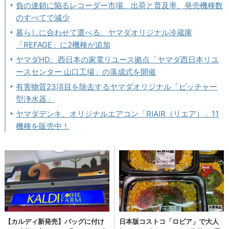
負の連鎖に陥るレコーダー市場、出荷と普及率、発売機種数
のすべてで減少
暮らしに合わせて選べる、ヤマダオリジナル冷蔵庫
「REFAGE」に2機種が追加
ヤマダHD、西日本の家電リユース拠点「ヤマダ西日本リユ
ースセンター 山口工場」の落成式を開催
有害物質23項目を除去するヤマダオリジナル「ピッチャー
型浄水器」
ヤマダデンキ、オリジナルエアコン「RIAIR（リエア）」11
機種を販売中！