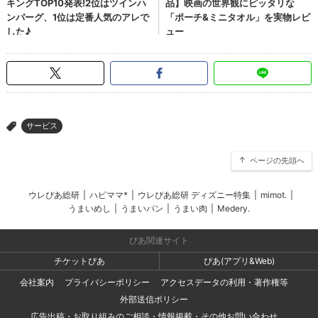
サービス
>
ページの先頭へ
ウレぴあ総研
|
ハピママ*
|
ウレぴあ総研 ディズニー特集
|
mimot.
|
うまいめし
|
うまいパン
|
うまい肉
|
Medery.
ぴあ関連サイト
チケットぴあ
ぴあ(アプリ&Web)
会社案内
プライバシーポリシー
アクセスデータの利用・著作権等
外部送信ポリシー
広告出稿・お取り組みのご相談・情報掲載・その他お問い合わせ