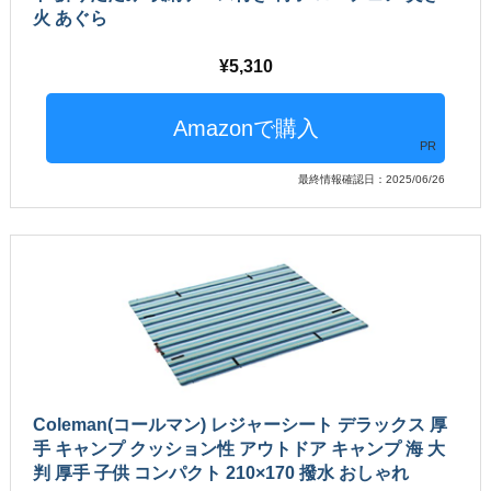
火 あぐら
5,310
PR
最終情報確認日：2025/06/26
Coleman(コールマン) レジャーシート デラックス 厚
手 キャンプ クッション性 アウトドア キャンプ 海 大
判 厚手 子供 コンパクト 210×170 撥水 おしゃれ