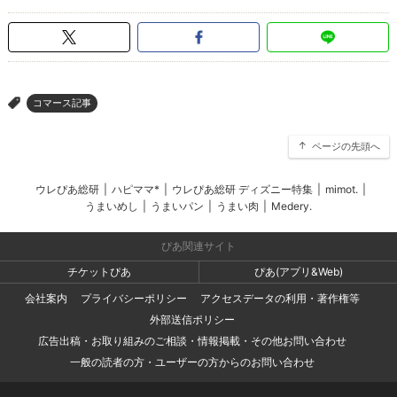
コマース記事
>
ページの先頭へ
ウレぴあ総研
|
ハピママ*
|
ウレぴあ総研 ディズニー特集
|
mimot.
|
うまいめし
|
うまいパン
|
うまい肉
|
Medery.
ぴあ関連サイト
チケットぴあ
ぴあ(アプリ&Web)
会社案内
プライバシーポリシー
アクセスデータの利用・著作権等
外部送信ポリシー
広告出稿・お取り組みのご相談・情報掲載・その他お問い合わせ
一般の読者の方・ユーザーの方からのお問い合わせ