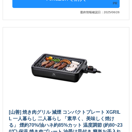
PR
最終情報確認日：2025/06/26
[山善] 焼き肉グリル 減煙 コンパクトプレート XGRIL
L 一人暮らし 二人暮らし 「素早く、美味しく焼け
る」 煙約70%/油ハネ約85%カット 温度調節 (約80~23
0℃) 保温 焼き肉プレート 油受け皿付き 簡単お手入れ