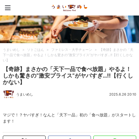
うまいめし
うまいめし
>
ソトごはん
>
ファミレス・大手チェーン
>
【奇跡】まさかの「天
下一品で食べ放題」やるよ！しかも驚きの“激安プライス”がヤバすぎ…!!【行くしかな
い】
【奇跡】まさかの「天下一品で食べ放題」やるよ！
しかも驚きの“激安プライス”がヤバすぎ…!!【行くし
かない】
うまいめし
2025.6.26 20:10
マジで！？ヤバすぎ！なんと「天下一品」初の「食べ放題」がスタートし
ます！