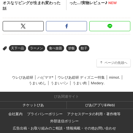
天下一品
ラーメン
食べ放題
炒飯
餃子
>
ページの先頭へ
ウレぴあ総研
|
ハピママ*
|
ウレぴあ総研 ディズニー特集
|
mimot.
|
うまいめし
|
うまいパン
|
うまい肉
|
Medery.
ぴあ関連サイト
チケットぴあ
ぴあ(アプリ&Web)
会社案内
プライバシーポリシー
アクセスデータの利用・著作権等
外部送信ポリシー
広告出稿・お取り組みのご相談・情報掲載・その他お問い合わせ