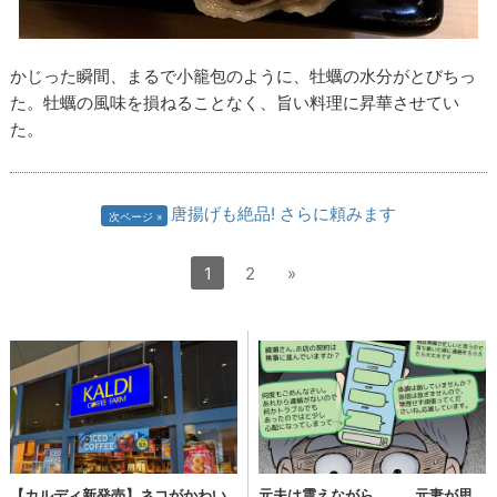
かじった瞬間、まるで小籠包のように、牡蠣の水分がとびちっ
た。牡蠣の風味を損ねることなく、旨い料理に昇華させてい
た。
唐揚げも絶品! さらに頼みます
次ページ
1
2
»