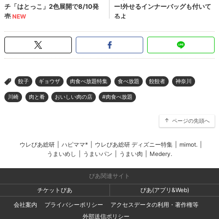
餃子
ギョウザ
肉食べ放題特集
食べ放題
餃餃者
神奈川
>
川崎
肉と肴
おいしい肉の店
#肉食べ放題
ページの先頭へ
ウレぴあ総研
|
ハピママ*
|
ウレぴあ総研 ディズニー特集
|
mimot.
|
うまいめし
|
うまいパン
|
うまい肉
|
Medery.
ぴあ関連サイト
チケットぴあ
ぴあ(アプリ&Web)
会社案内
プライバシーポリシー
アクセスデータの利用・著作権等
外部送信ポリシー