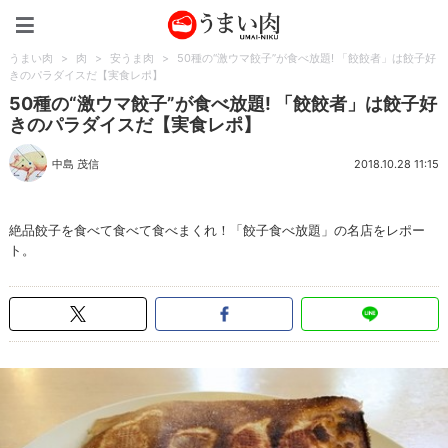
うまい肉
うまい肉
>
肉
>
安うま肉
>
50種の“激ウマ餃子”が食べ放題! 「餃餃者」は餃子好
きのパラダイスだ【実食レポ】
50種の“激ウマ餃子”が食べ放題! 「餃餃者」は餃子好
きのパラダイスだ【実食レポ】
中島 茂信
2018.10.28 11:15
絶品餃子を食べて食べて食べまくれ！「餃子食べ放題」の名店をレポー
ト。