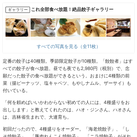
これ全部食べ放題！絶品餃子ギャラリー
ギャラリー
すべての写真を見る（全11枚）
定番の餃子は40種類。季節限定餃子が10種類。「餃餃者」はす
べての餃子が食べ放題。昼でも夜でも2,980円（税別）で、念
願だった餃子の食べ放題ができるという。おまけに4種類の前
菜（揚ピーナッツ、塩キャベツ、もやしナムル、ザーサイ）も
付いている。
「何を頼めばいいかわからない初めての人には、4種盛りをお
出しします」と教えてくれたのは、ハオ・ジンさん。ハオさん
は、吉林省生まれで、大連育ち。
初回だったので、4種盛りをオーダー。「海老焼餃子」、「し
そ焼餃子」、「豚肉れんこん焼餃子」、「ニラ焼餃子」がそれ