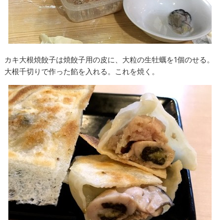
カキ大根焼餃子は焼餃子用の皮に、大粒の生牡蠣を1個のせる。
大根千切りで作った餡を入れる。これを焼く。