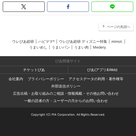
ページの先頭へ
ウレぴあ総研
|
ハピママ*
|
ウレぴあ総研 ディズニー特集
|
mimot.
|
うまいめし
|
うまいパン
|
うまい肉
|
Medery.
ぴあ関連サイト
チケットぴあ
ぴあ(アプリ&Web)
会社案内
プライバシーポリシー
アクセスデータの利用・著作権等
外部送信ポリシー
広告出稿・お取り組みのご相談・情報掲載・その他お問い合わせ
一般の読者の方・ユーザーの方からのお問い合わせ
Copyright (C) PIA Corporation. All Rights Reserved.