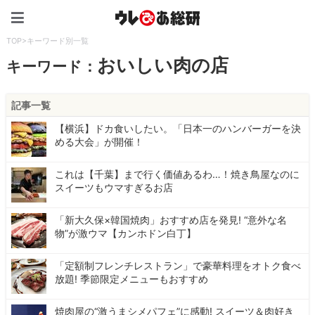
ウレぴあ総研（うれぴあ）
TOP
>
キーワード別一覧
おいしい肉の店
キーワード：
記事一覧
【横浜】ドカ食いしたい。「日本一のハンバーガーを決
める大会」が開催！
これは【千葉】まで行く価値あるわ…！焼き鳥屋なのに
スイーツもウマすぎるお店
「新大久保×韓国焼肉」おすすめ店を発見! “意外な名
物”が激ウマ【カンホドン白丁】
「定額制フレンチレストラン」で豪華料理をオトク食べ
放題! 季節限定メニューもおすすめ
焼肉屋の“激うまシメパフェ”に感動! スイーツ＆肉好き