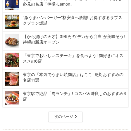
必見の名店「檸檬-Lemon」
“激うまハンバーガー”格安食べ放題! お得すぎるサブス
クプラン爆誕
【から揚げの天才】399円の“デカから弁当”が美味そう!
待望の新店オープン
「東京でおいしいステーキ」を食べよう! 肉好きにオス
スメの6店
東京の「本気でうまい焼肉店」はここ! 絶対おすすめの
名店11選
東京駅で絶品「肉ランチ」! コスパ＆味良しのおすすめ6
店
次のページ