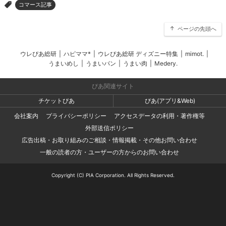
コマース記事
>
ページの先頭へ
ウレぴあ総研
|
ハピママ*
|
ウレぴあ総研 ディズニー特集
|
mimot.
|
うまいめし
|
うまいパン
|
うまい肉
|
Medery.
ぴあ関連サイト
チケットぴあ
ぴあ(アプリ&Web)
会社案内
プライバシーポリシー
アクセスデータの利用・著作権等
外部送信ポリシー
広告出稿・お取り組みのご相談・情報掲載・その他お問い合わせ
一般の読者の方・ユーザーの方からのお問い合わせ
Copyright (C) PIA Corporation. All Rights Reserved.