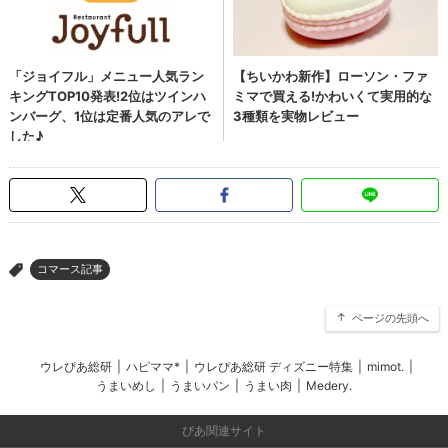
コマース記事
>
ページの先頭へ
ウレぴあ総研
|
ハピママ*
|
ウレぴあ総研 ディズニー特集
|
mimot.
|
うまいめし
|
うまいパン
|
うまい肉
|
Medery.
ぴあ関連サイト