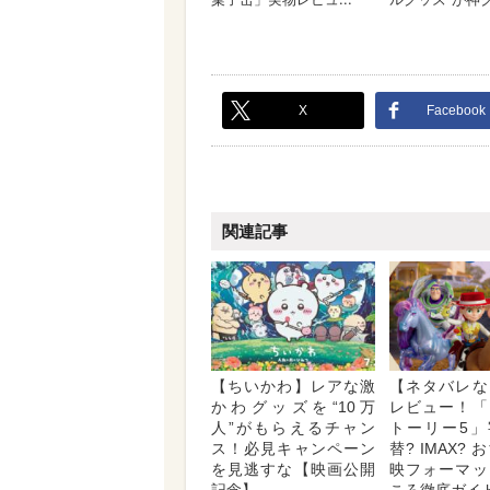
X
Facebook
関連記事
【ちいかわ】レアな激
【ネタバレな
かわグッズを“10万
レビュー！「
人”がもらえるチャン
トーリー5」
ス！必見キャンペーン
替? IMAX?
を見逃すな【映画公開
映フォーマッ