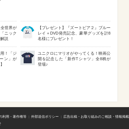
ド
に全世界が
【プレゼント】『ズートピア２』ブルー
る「ニック
レイ＋DVD発売記念、豪華グッズを計8
底解説
名様にプレゼント！
採用！「ジ
ユニクロにマリオがやってくる！映画公
ーン」が
開を記念した「新作Tシャツ」全8柄が
見】
登場♪
の利用・著作権等
外部送信ポリシー
広告出稿・お取り組みのご相談・情報掲載
せ