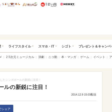
総研 ディズニー特集
mimot.
うまいめし
うまいパン
うまい肉
Medery.
ぴあ総研（うれぴあ）
愛
ライフスタイル
スマホ・IT
シゴト
プレゼント＆キャンペ
メ
2.5次元ミュージカル
演劇
ニコ動
本・マンガ
ゲーム
イベント
したシンガポールの新鋭に注目！
ールの新鋭に注目！
2014.12.9 15:03配信
kでシェア