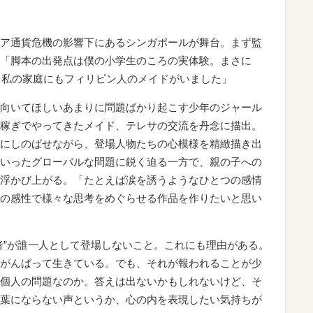
ア通貨危機の影響下にあるシンガポールが舞台。まず監
「脚本の出発点は僕の小学生のころの実体験。まさに
ろ、私の家庭にもフィリピン人のメイドがいました」
向いてほしいあまりに問題ばかり起こす少年のジャール
稼ぎでやってきたメイド、テレサの交流を丹念に描出。
にしのばせながら、登場人物たちの心模様を精緻描き出
いったグローバルな問題に鋭く迫る一方で、親の子への
浮かび上がる。「たとえば涙を誘うようなひとつの感情
の感性で様々な思考をめぐらせる作品を作りたいと思い
者”が誰一人として登場しないこと。これにも理由がある。
がんばって生きている。でも、それが報われることが少
個人の問題なのか。答えは出ないかもしれないけど、そ
葉にならない声というか、心の内を表現したい気持ちが