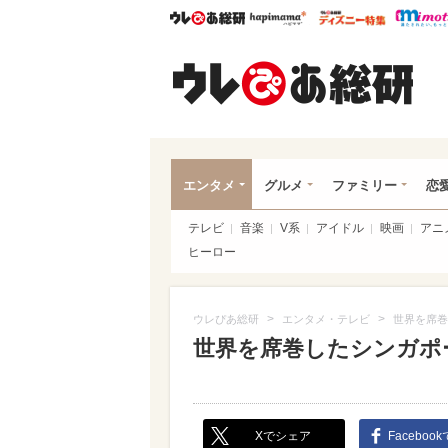
ウレぴあ総研
ハピママ*
ウレぴあ
ウレ
エンタメ
グルメ
ファミリー
恋
テレビ
音楽
V系
アイドル
映画
アニ
ヒーロー
>
>
ウレぴあ総研
エンタメ・テレビ
世界を席巻
世界を席巻したシンガポ
Xでシェア
Faceboo