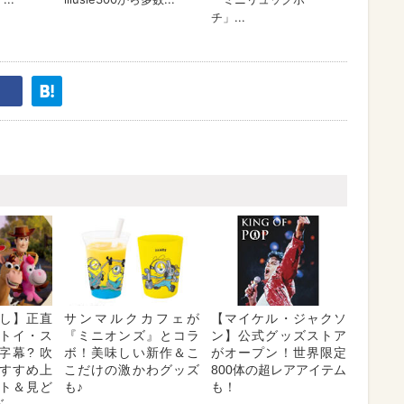
し】正直
サンマルクカフェが
【マイケル・ジャクソ
トイ・ス
『ミニオンズ』とコラ
ン】公式グッズストア
字幕? 吹
ボ！美味しい新作＆こ
がオープン！世界限定
 おすすめ上
こだけの激かわグッズ
800体の超レアアイテム
ト＆見ど
も♪
も！