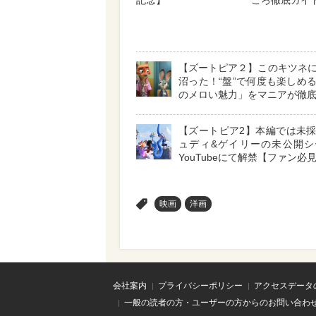
記念】
ころ徹底ガイ
【ズートピア２】このキツネ
沼った！“盤”で何度も楽しめ
のメロい魅力」をマニアが徹
【ズートピア2】本編では未
ュディ&ゲイリーの未公開シ
YouTubeにて解禁【ファン必
>
映画
洋画
会社案内
プライバシーポリシー
アクセスデータ
一般の読者の方・ユーザーの方からのお問い合わ