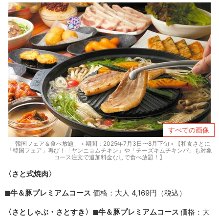
すべての画像
「韓国フェア＆食べ放題」＜期間：2025年7月3日〜8月下旬＞【和食さとに
「韓国フェア」再び！「ヤンニョムチキン」や「チーズキムチキンパ」も対象
コース注文で追加料金なしで食べ放題！】
〈さと式焼肉〉
◼︎牛＆豚プレミアムコース
価格：大人 4,169円（税込）
〈さとしゃぶ・さとすき〉
◼︎牛＆豚プレミアムコース
価格：大