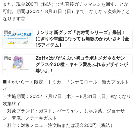
また、現金200円（税込）でも直接ガチャマシンを回すことが
可能。期間は2025年8月31日（日）まで、なくなり次第終了と
なります◎
サンリオ新グッズ「お寿司シリーズ」爆誕！
にぎりや軍艦になっても無敵のかわいさ♪【全
15アイテム】
Zoff×はぴだんぶい初コラボ♪ メガネ＆サン
グラス全30種・キャラ愛あふれるデザインが
尊いよ！
■すかいらーく限定「トミカ」「シナモロール」新カプセルト
イ
・実施期間：2025年7月17日（木）～8月31日（日）※なくなり
次第終了
・対象ブランド：ガスト、バーミヤン、しゃぶ葉、ジョナサ
ン、夢庵、ステーキガスト
・料金：対象メニュー注文時または現金200円（税込）