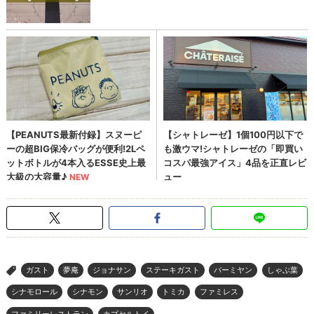
ガスト
夢庵
ジョナサン
ステーキガスト
バーミヤン
しゃぶ葉
>
シナモロール
シナモン
サンリオ
トミカ
ファミレス
ファミリーレストラン
カプセルトイ