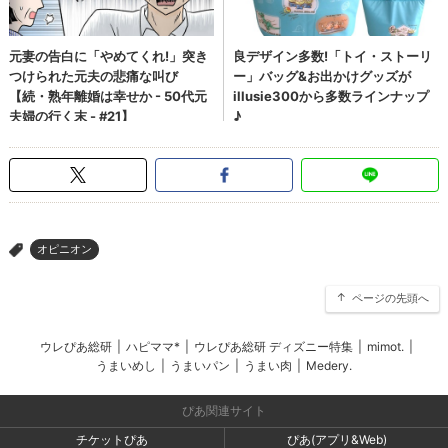
オピニオン
>
ページの先頭へ
ウレぴあ総研
|
ハピママ*
|
ウレぴあ総研 ディズニー特集
|
mimot.
|
うまいめし
|
うまいパン
|
うまい肉
|
Medery.
ぴあ関連サイト
チケットぴあ
ぴあ(アプリ&Web)