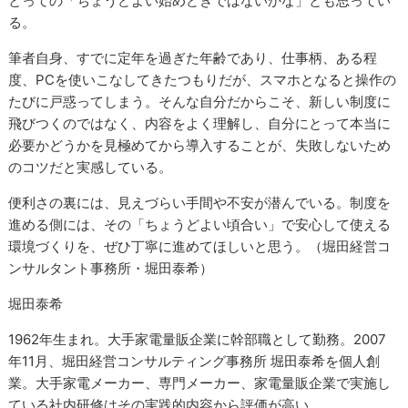
とっての「ちょうどよい始めどきではないかな」とも思ってい
る。
筆者自身、すでに定年を過ぎた年齢であり、仕事柄、ある程
度、PCを使いこなしてきたつもりだが、スマホとなると操作の
たびに戸惑ってしまう。そんな自分だからこそ、新しい制度に
飛びつくのではなく、内容をよく理解し、自分にとって本当に
必要かどうかを見極めてから導入することが、失敗しないため
のコツだと実感している。
便利さの裏には、見えづらい手間や不安が潜んでいる。制度を
進める側には、その「ちょうどよい頃合い」で安心して使える
環境づくりを、ぜひ丁寧に進めてほしいと思う。（堀田経営コ
ンサルタント事務所・堀田泰希）
堀田泰希
1962年生まれ。大手家電量販企業に幹部職として勤務。2007
年11月、堀田経営コンサルティング事務所 堀田泰希を個人創
業。大手家電メーカー、専門メーカー、家電量販企業で実施し
ている社内研修はその実践的内容から評価が高い。