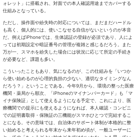
ォレット」に搭載され、対面での本人確認用途までカバーする
仕組みとなっている。
ただし、操作面や紛失時の対応については、まだまだハードル
も高く、個人的には、使いこなせる自信がないというのが本音
だ。例えばiPhoneでは、生体認証の登録が必須であり、人によ
っては初期設定や暗証番号の管理が複雑と感じるだろう。また
万が一、スマホを紛失した場合には状況に応じて所定の手続き
が必要など、課題も多い。
こういったこともあり、気になるのが、この仕組みを「いつか
ら使い始めるのが心理的負担の少ない、適切なタイミングなん
だろう？」ということである。今年9月から、環境の整った医療
機関・薬局から順次、「iPhoneのマイナンバーカード」も「マ
イナ保険証」として使えるようになる予定で、これにより、医
療機関での提示にも使えるようになれば、本人確認・コンビニ
での証明書取得・保険証の三機能がスマホひとつで完結するこ
とになる。その意味では、自治体のサポート体制が本格的に整
い始めると考えられる年末から来年初め頃が、一般ユーザーに