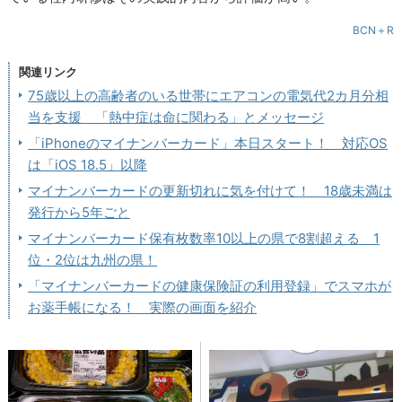
BCN＋R
関連リンク
75歳以上の高齢者のいる世帯にエアコンの電気代2カ月分相
当を支援 「熱中症は命に関わる」とメッセージ
「iPhoneのマイナンバーカード」本日スタート！ 対応OS
は「iOS 18.5」以降
マイナンバーカードの更新切れに気を付けて！ 18歳未満は
発行から5年ごと
マイナンバーカード保有枚数率10以上の県で8割超える 1
位・2位は九州の県！
「マイナンバーカードの健康保険証の利用登録」でスマホが
お薬手帳になる！ 実際の画面を紹介