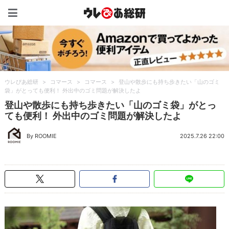
ウレぴあ総研（うれぴあ）
ウレぴあ総研
>
コマース
>
コマース
>
登山や散歩にも持ち歩きたい「山のゴミ
袋」がとっても便利！ 外出中のゴミ問題が解決したよ
登山や散歩にも持ち歩きたい「山のゴミ袋」がとっ
ても便利！ 外出中のゴミ問題が解決したよ
By ROOMIE
2025.7.26 22:00