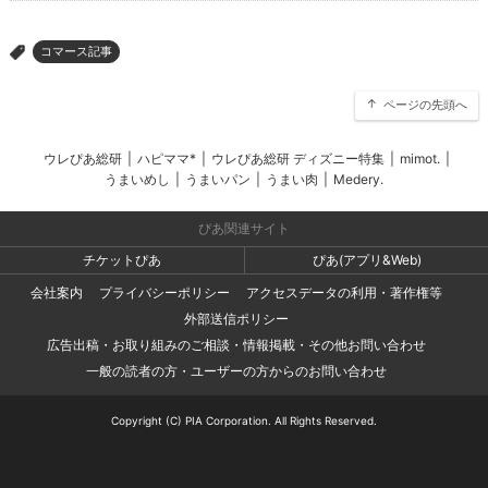
コマース記事
>
ページの先頭へ
ウレぴあ総研
|
ハピママ*
|
ウレぴあ総研 ディズニー特集
|
mimot.
|
うまいめし
|
うまいパン
|
うまい肉
|
Medery.
ぴあ関連サイト
チケットぴあ
ぴあ(アプリ&Web)
会社案内
プライバシーポリシー
アクセスデータの利用・著作権等
外部送信ポリシー
広告出稿・お取り組みのご相談・情報掲載・その他お問い合わせ
一般の読者の方・ユーザーの方からのお問い合わせ
Copyright (C) PIA Corporation. All Rights Reserved.