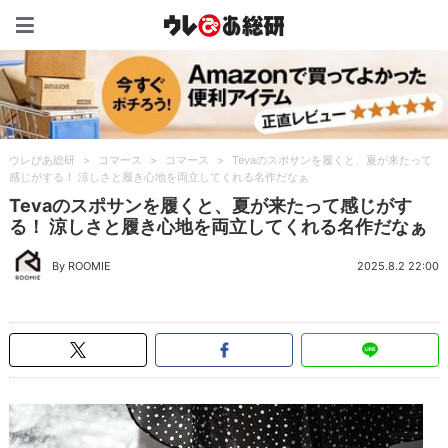
ウレぴあ総研（うれぴあ）
ウレぴあ総研
>
コマース
>
コマース
>
Tevaのスポサンを履くと、夏が来たって
感じがする！ 涼しさと履き心地を両立してくれる名作だなぁ
Tevaのスポサンを履くと、夏が来たって感じがす
る！ 涼しさと履き心地を両立してくれる名作だなぁ
By ROOMIE
2025.8.2 22:00