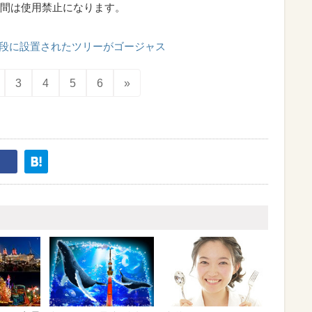
キ並木をキレイにフレームに入れること。その際、神宮
で背景のイルミネーションが隠れてしまうことがありま
と奥まで並木が入って背景がキレイになりますよ。
間は使用禁止になります。
段に設置されたツリーがゴージャス
3
4
5
6
»