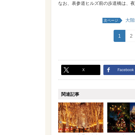
してみるのも楽しいかも。
ここでの撮影ポイントは、やはりケヤ
前方面に向かって撮ると、下り坂なの
す。表参道駅方面に向かって撮影する
なお、表参道ヒルズ前の歩道橋は、夜
大階
次ページ
1
2
X
Facebook
関連記事