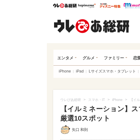
ウレぴあ総研
ハピママ*
ウレぴあ
ウレ
エンタメ
グルメ
ファミリー
恋
iPhone
iPad
Lサイズスマホ・タブレット
>
>
>
ウレぴあ総研
スマホ・IT
iPhone
【イル
【イルミネーション】ス
厳選10スポット
矢口 和則