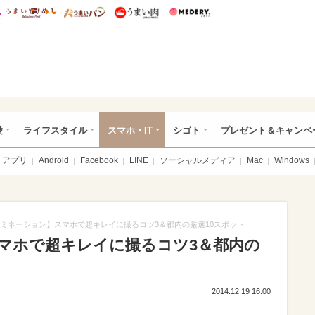
総研 ディズニー特集
mimot.
うまいめし
うまいパン
うまい肉
Medery.
ぴあ総研（うれぴあ）
愛
ライフスタイル
スマホ・IT
シゴト
プレゼント＆キャンペ
アプリ
Android
Facebook
LINE
ソーシャルメディア
Mac
Windows
ミネーション】スマホで超キレイに撮るコツ3＆都内の厳選10スポット
マホで超キレイに撮るコツ3＆都内の
2014.12.19 16:00