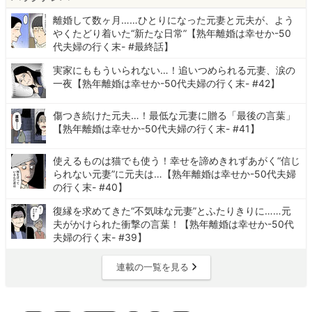
離婚して数ヶ月……ひとりになった元妻と元夫が、よう
やくたどり着いた“新たな日常”【熟年離婚は幸せか-50
代夫婦の行く末- #最終話】
実家にももういられない…！追いつめられる元妻、涙の
一夜【熟年離婚は幸せか-50代夫婦の行く末- #42】
傷つき続けた元夫…！最低な元妻に贈る「最後の言葉」
【熟年離婚は幸せか-50代夫婦の行く末- #41】
使えるものは猫でも使う！幸せを諦めきれずあがく“信じ
られない元妻”に元夫は…【熟年離婚は幸せか-50代夫婦
の行く末- #40】
復縁を求めてきた“不気味な元妻”とふたりきりに……元
夫がかけられた衝撃の言葉！【熟年離婚は幸せか-50代
夫婦の行く末- #39】
連載の一覧を見る