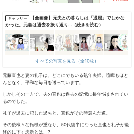
【全画像】元夫との暮らしは「退屈」でしかな
ギャラリー
かった。元妻は過去を振り返り…（続きを読む）
すべての写真を見る（全10枚）
元藤直也と妻の礼子は、どこにでもいる熟年夫婦。喧嘩もほと
んどなく、平和な毎日を送っています。
しかしその一方で、夫の直也は過去の記憶に長年悩まされてい
るのでした。
礼子が過去に犯した過ちと、直也がその時選んだ道。
その後様々な転機が重なり、50代後半になった直也と礼子が最
終的に下す決断とは…？