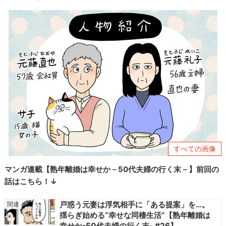
すべての画像
マンガ連載【熟年離婚は幸せか－50代夫婦の行く末－】前回の
話はこちら！↓
戸惑う元妻は浮気相手に「ある提案」を…。
揺らぎ始める“幸せな同棲生活”【熟年離婚は
幸せか-50代夫婦の行く末- #26】