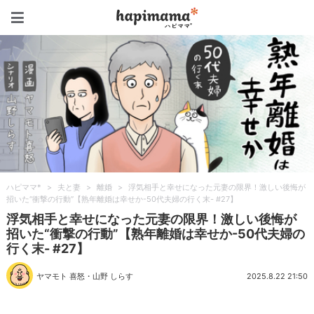
ハピママ*
ハピママ*
>
夫と妻
>
離婚
>
浮気相手と幸せになった元妻の限界！激しい後悔が
招いた“衝撃の行動”【熟年離婚は幸せか-50代夫婦の行く末- #27】
浮気相手と幸せになった元妻の限界！激しい後悔が
招いた“衝撃の行動”【熟年離婚は幸せか-50代夫婦の
行く末- #27】
ヤマモト 喜怒
・
山野 しらす
2025.8.22 21:50