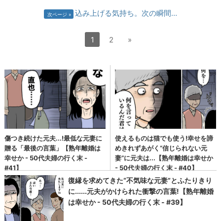
込み上げる気持ち。次の瞬間…
次ページ
1
2
»