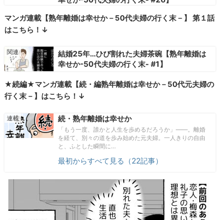
マンガ連載【熟年離婚は幸せか－50代夫婦の行く末－】 第１話
はこちら！↓
結婚25年…ひび割れた夫婦茶碗【熟年離婚は
幸せか-50代夫婦の行く末- #1】
★続編★マンガ連載【続・編熟年離婚は幸せか－50代元夫婦の
行く末－】はこちら！↓
続・熟年離婚は幸せか
「もう一度、誰かと人生を歩めるだろうか」――。離婚
を経て、別々の道を歩み始めた元夫婦。一人きりの自由
と、ふとした瞬間に…
最初からすべて見る（22記事）